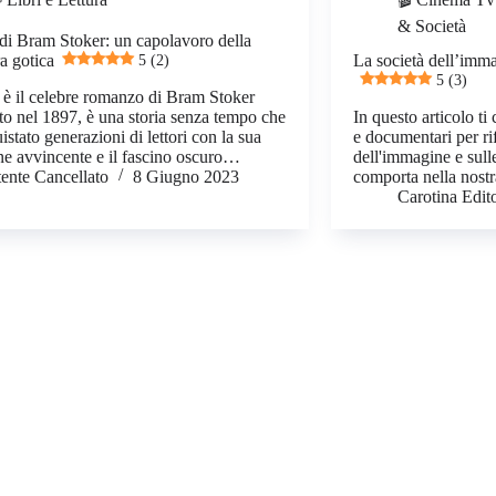
& Società
di Bram Stoker: un capolavoro della
ra gotica
5 (2)
La società dell’immag
5 (3)
 è il celebre romanzo di Bram Stoker
to nel 1897, è una storia senza tempo che
In questo articolo ti 
stato generazioni di lettori con la sua
e documentari per rif
ne avvincente e il fascino oscuro…
dell'immagine e sul
ente Cancellato
8 Giugno 2023
comporta nella nostra
Carotina Edit