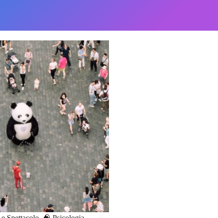
e Spettacolo
,
🧠 Psicologia