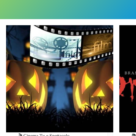
🎬 Cinema Tv e Spettacolo
📚