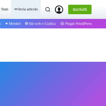
Iscriviti
 Stats
✏️Invia articolo
s
Ⓦ Plugin WordPress
♥️ Membri
🌐 Siti web e Grafica