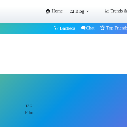
🏠 Home
📈 Trends &
📖 Blog
🗨️Chat
🏆 Top Friend
🚀 Bacheca
TAG
Film