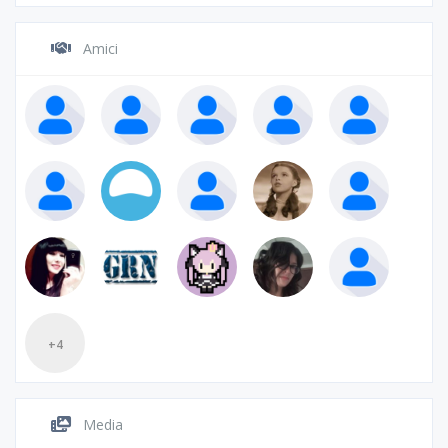
Amici
+4
Media