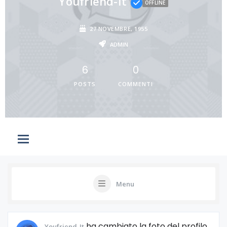
Youfriend-It
OFFLINE
27 NOVEMBRE, 1955
ADMIN
6
0
POSTS
COMMENTI
Menu
ha cambiato la foto del profilo
Youfriend-It