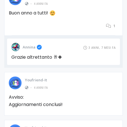
•
4 ANNI FA
Buon anno a tutti!
1
Annina
3 ANNI, 7 MESI FA
Grazie altrettanto 🥂🍀
Youfriend-It
•
4 ANNI FA
Avviso:
Aggiornamenti conclusi!