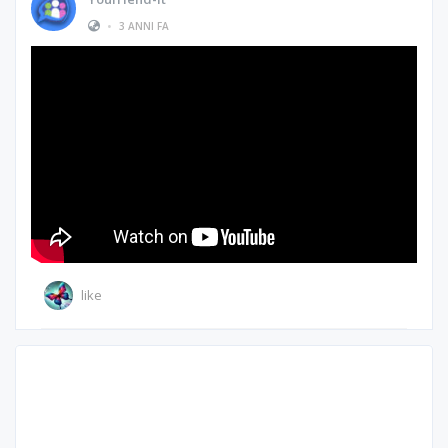
•
3 ANNI FA
like