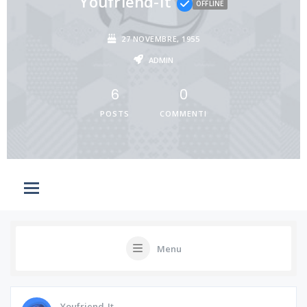
Youfriend-It
OFFLINE
27 NOVEMBRE, 1955
ADMIN
6
0
POSTS
COMMENTI
Menu
Youfriend-It