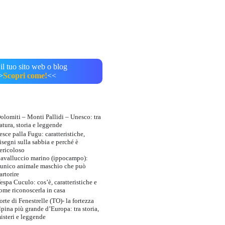
il tuo sito web o blog
>
Scopri come!
<<
olomiti – Monti Pallidi – Unesco: tra
atura, storia e leggende
esce palla Fugu: caratteristiche,
isegni sulla sabbia e perché è
ericoloso
avalluccio marino (ippocampo):
’unico animale maschio che può
artorire
espa Cuculo: cos’è, caratteristiche e
ome riconoscerla in casa
orte di Fenestrelle (TO)- la fortezza
lpina più grande d’Europa: tra storia,
isteri e leggende