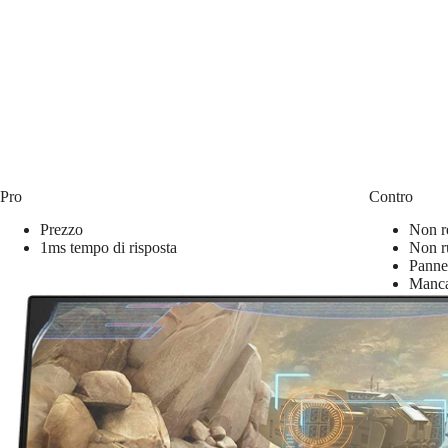
Pro
Contro
Prezzo
Non re
1ms tempo di risposta
Non ru
Pannel
Manca