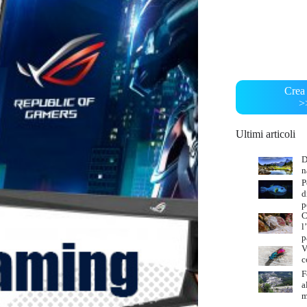
Crea 
>
Ultimi articoli
D
n
P
d
p
C
l
p
V
c
F
a
m