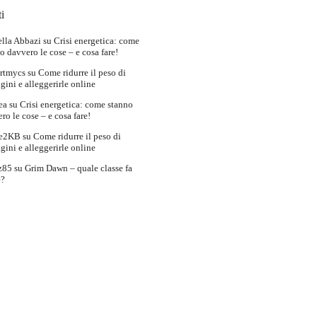
i
lla Abbazi
su
Crisi energetica: come
o davvero le cose – e cosa fare!
rtmycs
su
Come ridurre il peso di
ini e alleggerirle online
ea
su
Crisi energetica: come stanno
ro le cose – e cosa fare!
e2KB
su
Come ridurre il peso di
ini e alleggerirle online
z85
su
Grim Dawn – quale classe fa
e?