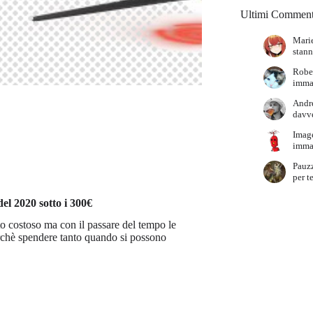
Ultimi Comment
Marie
stann
Robe
immag
Andr
davve
Imag
immag
Pauz
per t
el 2020 sotto i 300€
to costoso ma con il passare del tempo le
rchè spendere tanto quando si possono