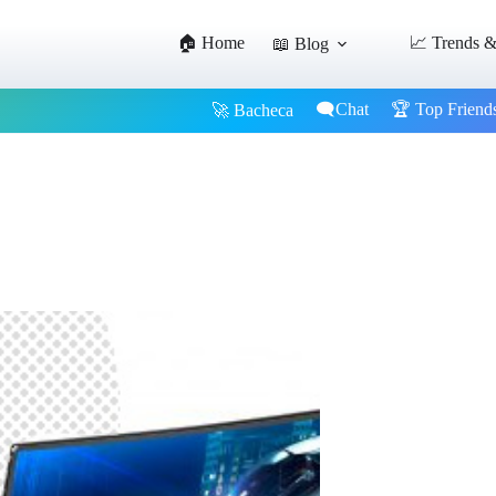
🏠 Home
📈 Trends &
📖 Blog
🗨️Chat
🏆 Top Friend
🚀 Bacheca