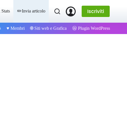
Iscriviti
 Stats
✏️Invia articolo
s
Ⓦ Plugin WordPress
♥️ Membri
🌐 Siti web e Grafica