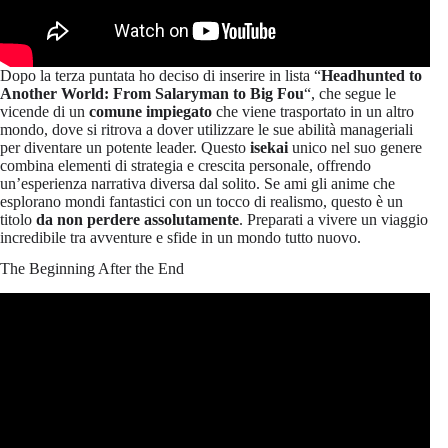
Dopo la terza puntata ho deciso di inserire in lista “
Headhunted to
Another World: From Salaryman to Big Fou
“, che segue le
vicende di un
comune impiegato
che viene trasportato in un altro
mondo, dove si ritrova a dover utilizzare le sue abilità manageriali
per diventare un potente leader. Questo
isekai
unico nel suo genere
combina elementi di strategia e crescita personale, offrendo
un’esperienza narrativa diversa dal solito. Se ami gli anime che
esplorano mondi fantastici con un tocco di realismo, questo è un
titolo
da non perdere assolutamente
. Preparati a vivere un viaggio
incredibile tra avventure e sfide in un mondo tutto nuovo.
The Beginning After the End