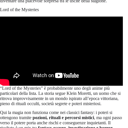
diventare una piacevole sorpresa tra le uscite della stagione.
Lord of the Mysteries
“Lord of the Mysteries” è probabilmente uno degli anime più
particolari della lista. La storia segue Klein Moretti, un uomo che si
ritrova improvvisamente in un mondo ispirato all’epoca vittoriana,
pieno di rituali occulti, società segrete e poteri misteriosi.
Qui la magia non funziona come nei classici fantasy: i poteri si
ottengono tramite
pozioni, rituali e percorsi mistici
, ma ogni passo
verso il potere porta anche rischi e conseguenze inquietanti. Il
risultato è un mix tra
fantasy oscuro, investigazione e horror