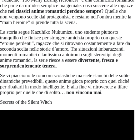
che parte da un’idea semplice ma geniale: cosa succede alle ragazze
che
nei classici anime romantici perdono sempre
? Quelle che
non vengono scelte dal protagonista e restano nell’ombra mentre la
“main heroine” si prende tutta la scena.
La storia segue Kazuhiko Nukumizu, uno studente piuttosto
tranquillo che finisce per stringere amicizia proprio con queste
“eroine perdenti”, ragazze che si ritrovano costantemente a fare da
seconda scelta nelle storie d’amore. Tra situazioni imbarazzanti,
momenti romantici e tantissima autoironia sugli stereotipi degli
anime romantici, la serie riesce a essere
divertente, fresca e
sorprendentemente tenera
.
Se vi piacciono le romcom scolastiche ma siete stanchi delle solite
dinamiche prevedibili, questo anime gioca proprio con quei cliché
per ribaltarli in modo intelligente. E alla fine vi ritroverete a tifare
proprio per quelle che di solito…
non vincono mai
.
Secrets of the Silent Witch