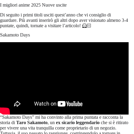
I migliori anime 2025 Nuove uscite
Di seguito i primi titoli usciti quest’anno che vi consiglio di
guardare. Più avanti inserirò gli altri dopo aver visionato almeno 3-4
puntate, quindi, tornate a visitare l’articolo! 🦸🏻
Sakamoto Days
“Sakamoto Days” mi ha convinto alla prima puntata e racconta la
storia di
Taro Sakamoto
, un
ex sicario leggendario
che si è ritirato
per vivere una vita tranquilla come proprietario di un negozio.
Tuttavia, il suo passato lo raggiunge, costringendolo a tornare in