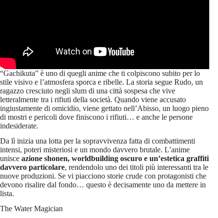
“Gachikuta” è uno di quegli anime che ti colpiscono subito per lo
stile visivo e l’atmosfera sporca e ribelle. La storia segue Rudo, un
ragazzo cresciuto negli slum di una città sospesa che vive
letteralmente tra i rifiuti della società. Quando viene accusato
ingiustamente di omicidio, viene gettato nell’Abisso, un luogo pieno
di mostri e pericoli dove finiscono i rifiuti… e anche le persone
indesiderate.
Da lì inizia una lotta per la sopravvivenza fatta di combattimenti
intensi, poteri misteriosi e un mondo davvero brutale. L’anime
unisce
azione shonen, worldbuilding oscuro e un’estetica graffiti
davvero particolare
, rendendolo uno dei titoli più interessanti tra le
nuove produzioni. Se vi piacciono storie crude con protagonisti che
devono risalire dal fondo… questo è decisamente uno da mettere in
lista.
The Water Magician