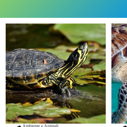
🐢 Ambiente e Animali
🐢