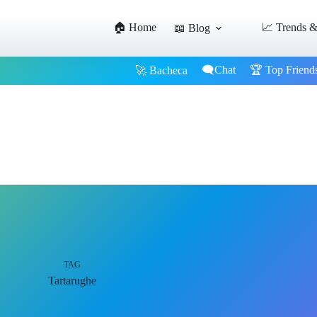
🏠 Home
📈 Trends &
📖 Blog
🗨️Chat
🏆 Top Friend
🚀 Bacheca
TAG
Tartarughe