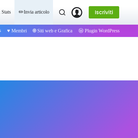
Iscriviti
 Stats
✏️Invia articolo
s
Ⓦ Plugin WordPress
♥️ Membri
🌐 Siti web e Grafica