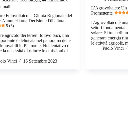
imali
L’Agrovoltaico: Un 
Promettente
ore Fotovoltaico la Giunta Regionale del
 Annuncia una Decisione Dibattuta
L’agrovoltaico è una
5 (3)
settori fondamentali 
solare. Si tratta di 
re agricolo dei terreni fotovoltaici, una
generare energia ri
mportante è delineata nel panorama delle
le attività agricole
rinnovabili in Piemonte. Nel tentativo di
Paolo Vinci
e la necessità di ridurre le emissioni di
olo Vinci
16 Settembre 2023