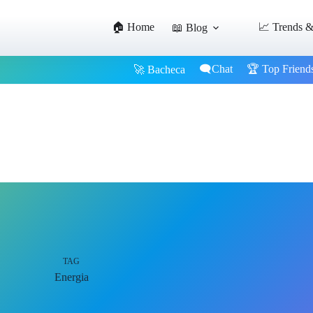
🏠 Home
📈 Trends &
📖 Blog
🗨️Chat
🏆 Top Friend
🚀 Bacheca
TAG
Energia