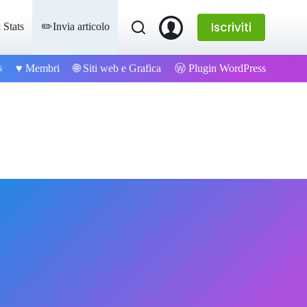
Iscriviti
 Stats
✏️Invia articolo
s
Ⓦ Plugin WordPress
♥️ Membri
🌐 Siti web e Grafica