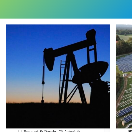
✍🏻Pensieri & Parole
,
📰 Attualità
🌍