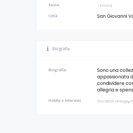
Sesso:
♀️Donna
San Giovanni V
Città
Biografia
Sono una collez
Biografia:
appassionata di
condividere con
allegria e spens
,
Hobby e Interessi
Giocattoli vintage
A