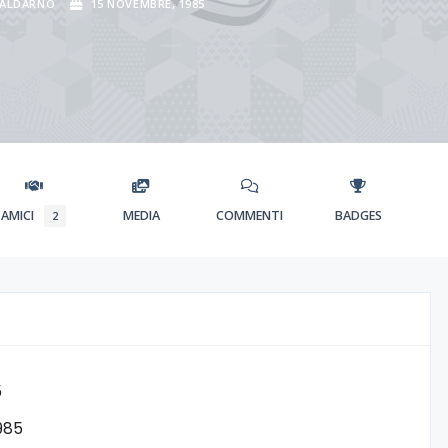
VALDARNO
15 NOVEMBRE, 1985
AMICI
MEDIA
COMMENTI
BADGES
2
5
985