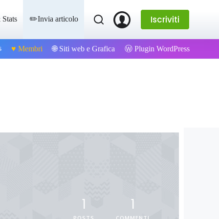
Iscriviti
 Stats
✏️Invia articolo
s
Ⓦ Plugin WordPress
♥️ Membri
🌐 Siti web e Grafica
1
1
POSTS
COMMENTI