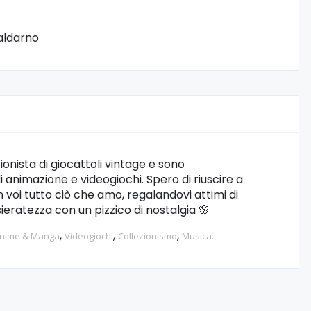
aldarno
ionista di giocattoli vintage e sono
 animazione e videogiochi. Spero di riuscire a
 voi tutto ciò che amo, regalandovi attimi di
ieratezza con un pizzico di nostalgia 🌸
,
,
,
nime & Manga
Videogiochi
Collezionismo
Musica.