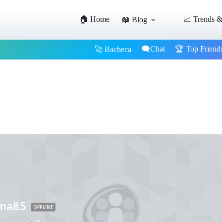
🏠 Home
📈 Trends &
📖 Blog
🗨️Chat
🏆 Top Friend
🚀 Bacheca
ama85
OFFLINE