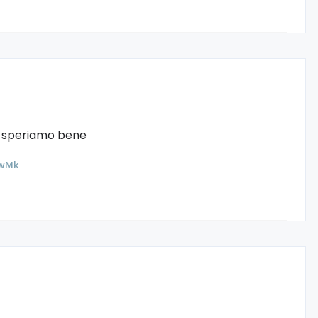
tv speriamo bene
0wMk