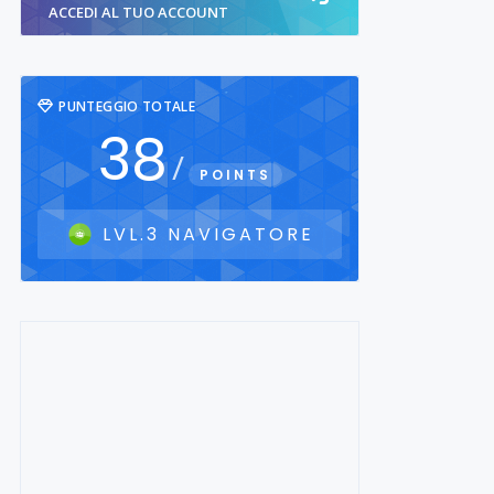
ACCEDI AL TUO ACCOUNT
PUNTEGGIO TOTALE
38
/
POINTS
LVL.3 NAVIGATORE