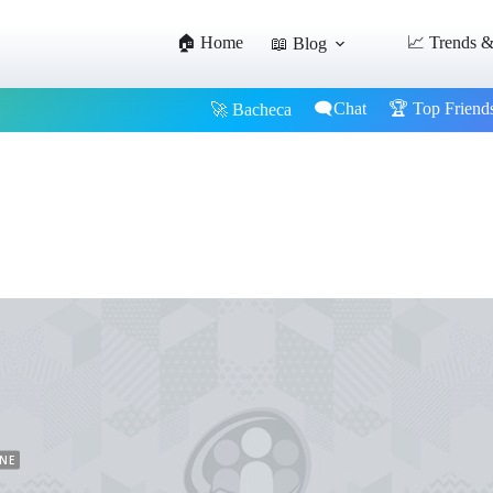
🏠 Home
📈 Trends &
📖 Blog
🗨️Chat
🏆 Top Friend
🚀 Bacheca
INE