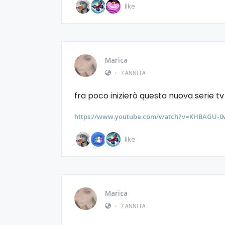
like
Marica
•
7 ANNI FA
fra poco inizierò questa nuova serie 
https://www.youtube.com/watch?v=KHBAGU-
like
Marica
•
7 ANNI FA