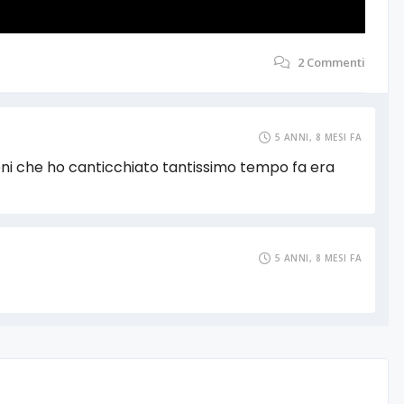
2
Commenti
5 ANNI, 8 MESI FA
zoni che ho canticchiato tantissimo tempo fa era
5 ANNI, 8 MESI FA