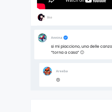
like
Annina
si mi piacciono, una delle can
“torna a casa” 🙂
Areeba
😍