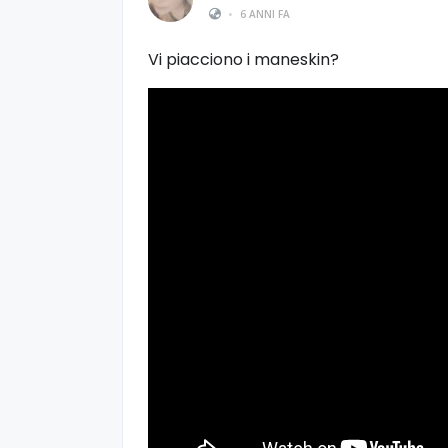
•
6 ANNI FA
Vi piacciono i maneskin?