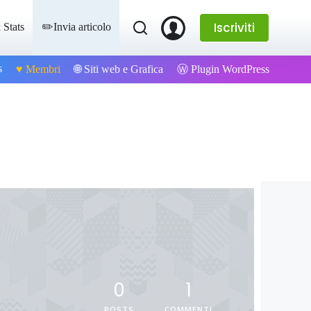
Iscriviti
 Stats
✏️Invia articolo
s
Ⓦ Plugin WordPress
♥️ Membri
🌐 Siti web e Grafica
0
1
POSTS
COMMENTI