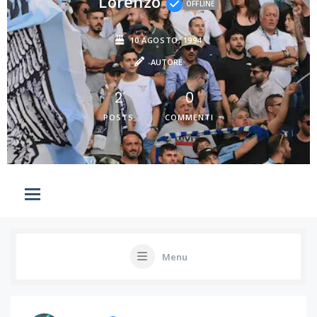
Lorenzo
OFFLINE
10 AGOSTO, 1994
AUTORE
2
0
POSTS
COMMENTI
Menu