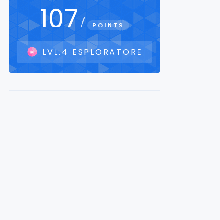
107
/
POINTS
LVL.4 ESPLORATORE