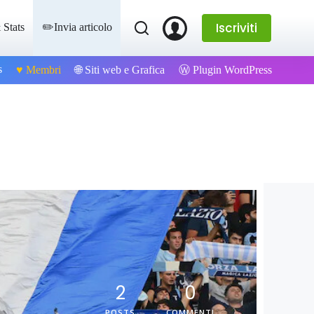
Iscriviti
 Stats
✏️Invia articolo
s
Ⓦ Plugin WordPress
♥️ Membri
🌐 Siti web e Grafica
2
0
POSTS
COMMENTI