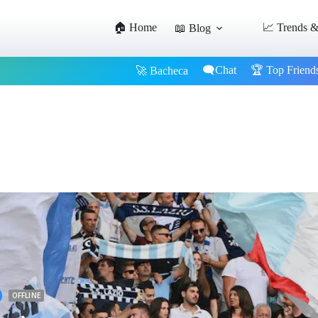
🏠 Home
📈 Trends &
📖 Blog
🗨️Chat
🏆 Top Friend
🚀 Bacheca
OFFLINE