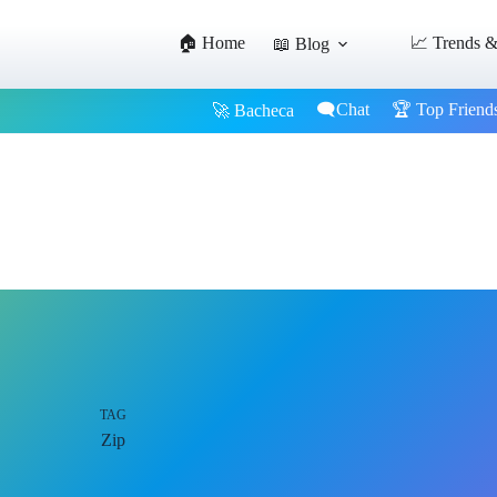
🏠 Home
📈 Trends &
📖 Blog
🗨️Chat
🏆 Top Friend
🚀 Bacheca
TAG
Zip