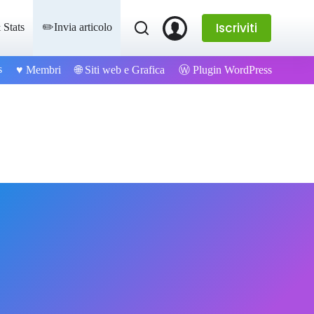
Iscriviti
 Stats
✏️Invia articolo
s
Ⓦ Plugin WordPress
♥️ Membri
🌐 Siti web e Grafica