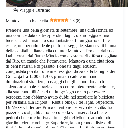
🏝️ Viaggi e Turismo
Mantova… in bicicletta
4.8 (8)
Prendete una bella giornata di settembre, una città storica ed
una cornice data da tre splendidi laghi, ora noleggiate una
bicicletta ed il risultato sarà fantastico. In un giorno di fine
estate, nel periodo ideale per le passeggiate, siamo stati in una
delle capitali italiane della cultura: Mantova. Protetta dai suo
laghi, creati dal fiume Mincio come sistema di difesa e tagliata
dal Rio, un canale che l’attraversa, Mantova è una città ricca
di beni naturali e di passato. Fondata dagli etruschi,
conquistata poi dai romani e resa grandiosa dalla famiglia dei
Gonzaga fra 1200 e 1700, prima di cadere in mano a
dominazioni straniere; passaggi che gli hanno donato lo
splendore attuale. Grazie al suo centro interamente pedonale,
alla sua tranquillità e ad un lungo lago creato per essere
percorso, non abbiamo avuto dubbi nel scegliere la bicicletta
per visitarla (La Rigola – Rent a bike). I tre laghi, Superiore,
Di Mezzo, Inferiore Prima di entrare nel vivo della città, fra
piazze e vicoli, abbiamo percorso la via riservata a bici e
pedoni che corre in riva ai tre laghi del Mincio, ammirando
giardini, cigni e nel lago Superiore, la più grande distesa di
fiori di loto al mondo, dopo il Giappone. La fioritura avviene