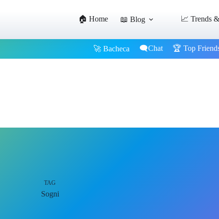
🏠 Home
📈 Trends &
📖 Blog
🗨️Chat
🏆 Top Friend
🚀 Bacheca
TAG
Sogni