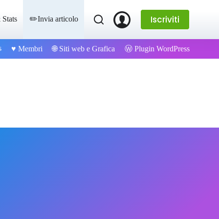
Iscriviti
 Stats
✏️Invia articolo
s
Ⓦ Plugin WordPress
♥️ Membri
🌐 Siti web e Grafica