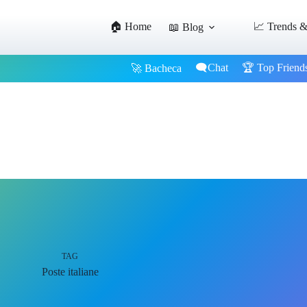
🏠 Home
📈 Trends &
📖 Blog
🗨️Chat
🏆 Top Friend
🚀 Bacheca
TAG
Poste italiane