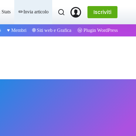
Iscriviti
 Stats
✏️Invia articolo
s
Ⓦ Plugin WordPress
♥️ Membri
🌐 Siti web e Grafica