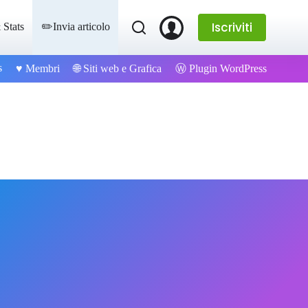
Iscriviti
 Stats
✏️Invia articolo
s
Ⓦ Plugin WordPress
♥️ Membri
🌐 Siti web e Grafica