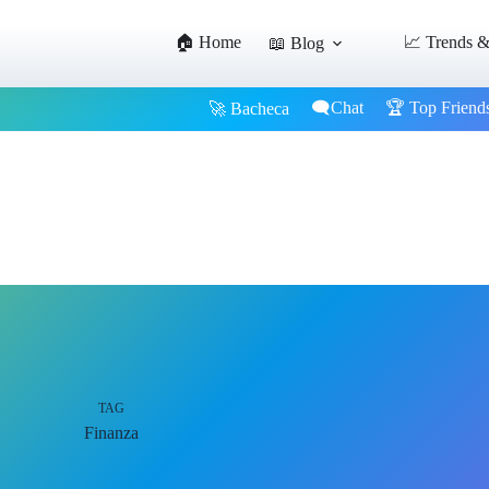
🏠 Home
📈 Trends &
📖 Blog
🗨️Chat
🏆 Top Friend
🚀 Bacheca
TAG
Finanza