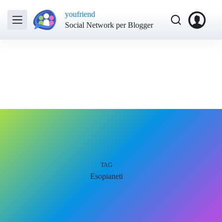
youfriend
Social Network per Blogger
TAG
Esopianeti