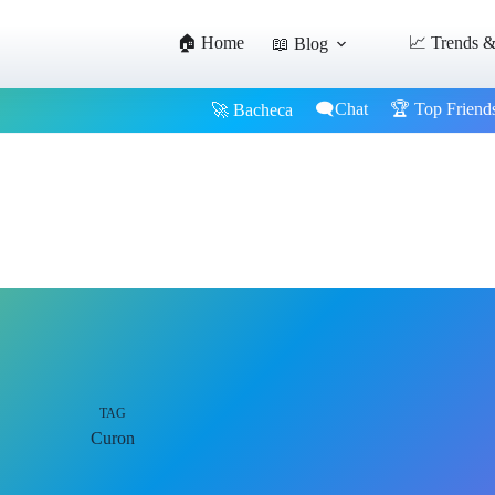
🏠 Home
📈 Trends &
📖 Blog
🗨️Chat
🏆 Top Friend
🚀 Bacheca
TAG
Curon