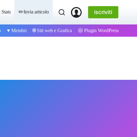
Iscriviti
 Stats
✏️Invia articolo
s
Ⓦ Plugin WordPress
♥️ Membri
🌐 Siti web e Grafica