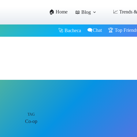
🏠 Home
📈 Trends &
📖 Blog
🗨️Chat
🏆 Top Friend
🚀 Bacheca
TAG
Co-op