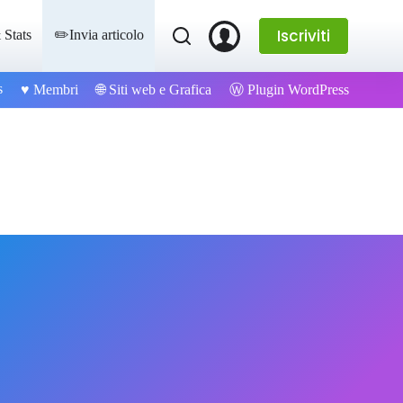
Iscriviti
 Stats
✏️Invia articolo
s
Ⓦ Plugin WordPress
♥️ Membri
🌐 Siti web e Grafica