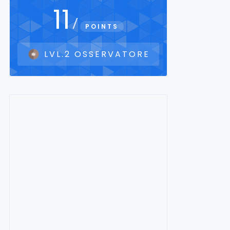
11
/
POINTS
LVL.2 OSSERVATORE