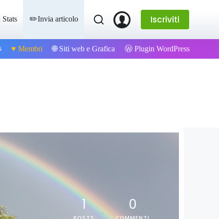
Iscriviti
 Stats
✏️Invia articolo
s
Ⓦ Plugin WordPress
♥️ Membri
🌐 Siti web e Grafica
1
0
POSTS
COMMENTI