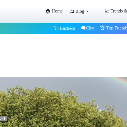
🏠 Home
📈 Trends &
📖 Blog
🗨️Chat
🏆 Top Friend
🚀 Bacheca
LINE