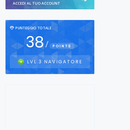
ACCEDI AL TUO ACCOUNT
PUNTEGGIO TOTALE
38
/
POINTS
LVL.3 NAVIGATORE