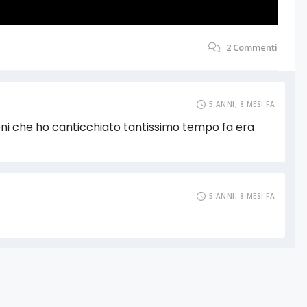
2
Commenti
5 ANNI, 8 MESI FA
zoni che ho canticchiato tantissimo tempo fa era
5 ANNI, 8 MESI FA