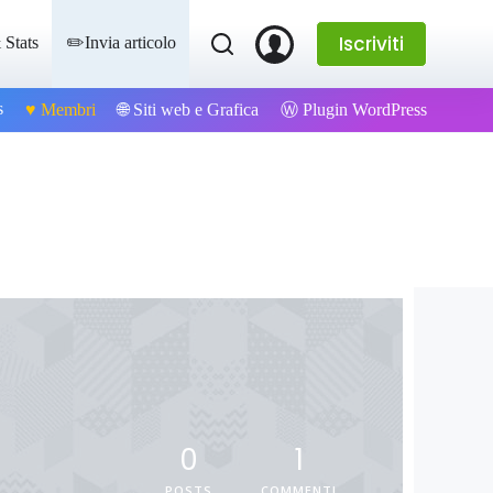
Iscriviti
 Stats
✏️Invia articolo
s
Ⓦ Plugin WordPress
♥️ Membri
🌐 Siti web e Grafica
0
1
POSTS
COMMENTI