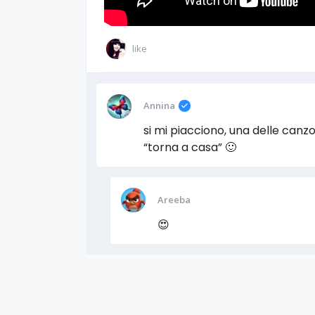
like
Annina
si mi piacciono, una delle can
“torna a casa” 🙂
Areeba
😍