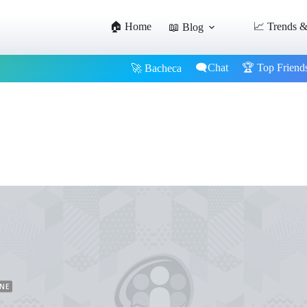
🏠 Home
📈 Trends &
📖 Blog
🗨️Chat
🏆 Top Friend
🚀 Bacheca
INE