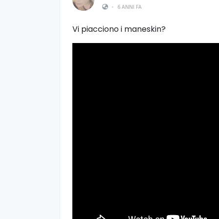
•
6 ANNI FA
Vi piacciono i maneskin?