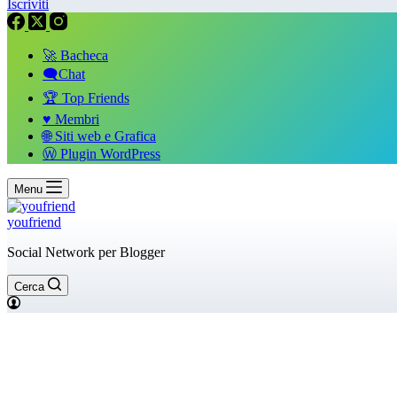
Iscriviti
🚀 Bacheca
🗨️Chat
🏆 Top Friends
♥️ Membri
🌐 Siti web e Grafica
Ⓦ Plugin WordPress
Menu
youfriend
Social Network per Blogger
Cerca