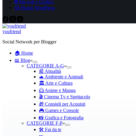
🌐 Siti web e Grafica
Ⓦ Plugin WordPress
youfriend
Social Network per Blogger
🏠 Home
📖 Blog
CATEGORIE A-G
📰 Attualità
🐢 Ambiente e Animali
🏛️ Arte e Cultura
🦸 Anime e Manga
🎬 Cinema Tv e Spettacolo
🎁 Consigli per Acquisti
🎮 Games e Console
📸 Grafica e Fotografia
CATEGORIE F-P
🛠️ Fai da te