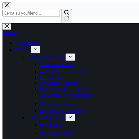
Iscriviti
🚀 Bacheca
📖 Blog
CATEGORIE A-G
🏛️ Arte e Cultura
🐢 Ambiente e Animali
📰 Attualità
🦸 Anime e Manga
🎁 Consigli per Acquisti
🎬 Cinema Tv e Spettacolo
🎮 Games e Console
📸 Grafica e Fotografia
CATEGORIE F-M
🛠️ Fai da te
📚 Libri e Lettura