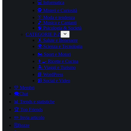
💻 Informatica
🕵️ Misteri e Curiosità
👔 Moda e tendenza
🎵 Musica e Cantanti
🧠 Psicologia & Società
CATEGORIE P-Z
🤸 Salute e Benessere
🌍 Scienza e Tecnologia
🏍️ Sport e Motori
👨‍🍳 Ricette e Cucina
🏝️ Viaggi e Turismo
📘 WordPress
📹 Social e Video
💛 Membri
🗨️Chat
📊 Trends e statistiche
🏆 Top Friends
✏️ Invia articolo
🗒️Bozze