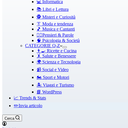
💻 Informatica
📚 Libri e Lettura
🕵️ Misteri e Curiosità
👔 Moda e tendenza
🎵 Musica e Cantanti
✍🏻Pensieri & Parole
🧠 Psicologia & Società
CATEGORIE Q-Z
👨‍🍳 Ricette e Cucina
🤸 Salute e Benessere
🌍 Scienza e Tecnologia
📹 Social e Video
🏍️ Sport e Motori
🏝️ Viaggi e Turismo
📘 WordPress
📈 Trends & Stats
✏️Invia articolo
Cerca