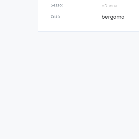
Sesso:
♀️Donna
bergamo
Città