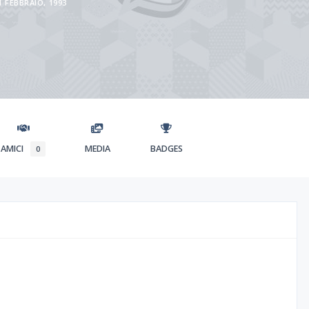
1 FEBBRAIO, 1993
AMICI
MEDIA
BADGES
0