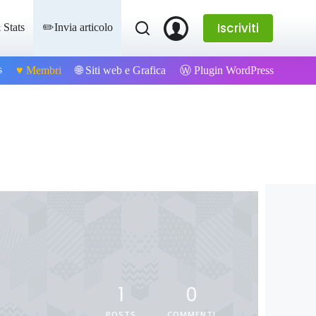
Iscriviti
 Stats
✏️Invia articolo
s
Ⓦ Plugin WordPress
♥️ Membri
🌐 Siti web e Grafica
1
0
POSTS
COMMENTI