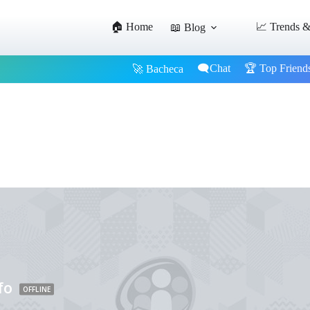
🏠 Home
📈 Trends &
📖 Blog
🗨️Chat
🏆 Top Friend
🚀 Bacheca
fo
OFFLINE