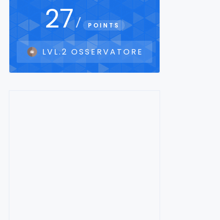
27
/
POINTS
LVL.2 OSSERVATORE