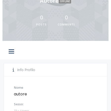
Autore
OFFLINE
0
0
POSTS
COMMENTI
Info Profilo
Nome
autore
Sesso:
??‍♂️ Uomo