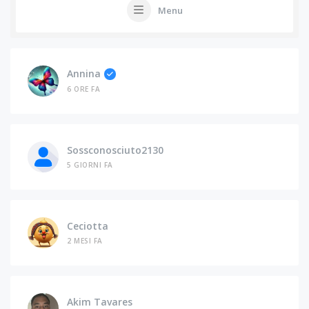
Menu
Annina
6 ORE FA
Sossconosciuto2130
5 GIORNI FA
Ceciotta
2 MESI FA
Akim Tavares