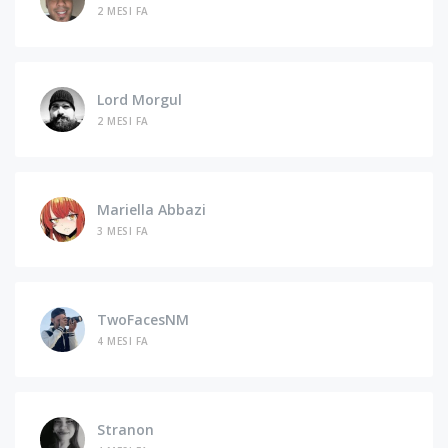
2 MESI FA
Lord Morgul
2 MESI FA
Mariella Abbazi
3 MESI FA
TwoFacesNM
4 MESI FA
Stranon