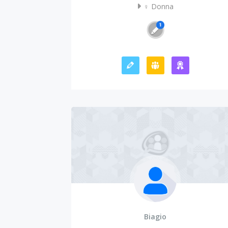
♀️ Donna
Biagio