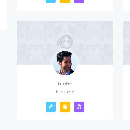
Lucifer
♂️Uomo