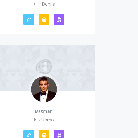
♀️ Donna
Batman
♂️Uomo