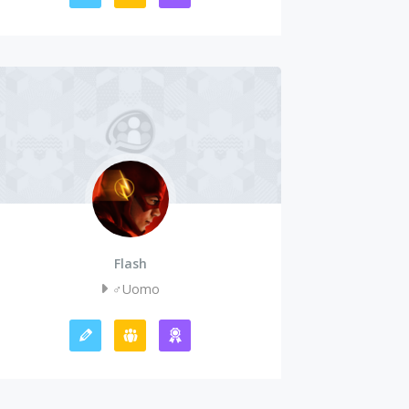
Flash
♂️Uomo