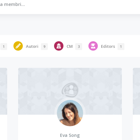
Autori
CM
Editors
1
9
3
1
Eva Song