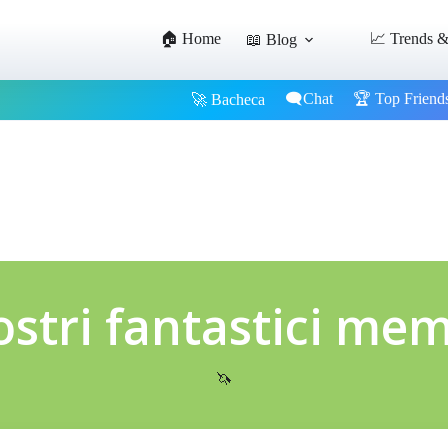
🏠 Home
📈 Trends &
📖 Blog
🗨️Chat
🏆 Top Friend
🚀 Bacheca
ostri fantastici me
🦄