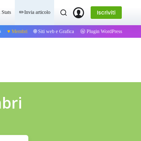
Iscriviti
 Stats
✏️Invia articolo
s
Ⓦ Plugin WordPress
♥️ Membri
🌐 Siti web e Grafica
mbri