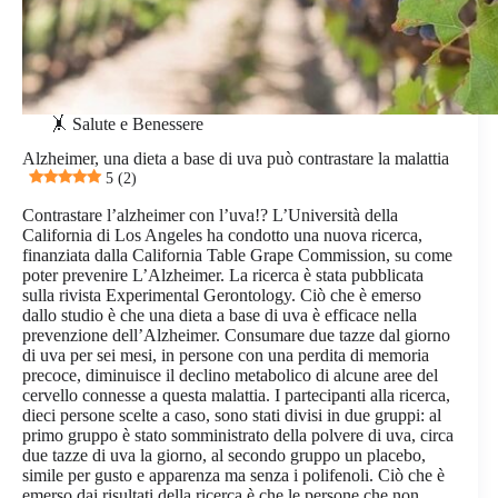
🤸 Salute e Benessere
Alzheimer, una dieta a base di uva può contrastare la malattia
5 (2)
Contrastare l’alzheimer con l’uva!? L’Università della
California di Los Angeles ha condotto una nuova ricerca,
finanziata dalla California Table Grape Commission, su come
poter prevenire L’Alzheimer. La ricerca è stata pubblicata
sulla rivista Experimental Gerontology. Ciò che è emerso
dallo studio è che una dieta a base di uva è efficace nella
prevenzione dell’Alzheimer. Consumare due tazze dal giorno
di uva per sei mesi, in persone con una perdita di memoria
precoce, diminuisce il declino metabolico di alcune aree del
cervello connesse a questa malattia. I partecipanti alla ricerca,
dieci persone scelte a caso, sono stati divisi in due gruppi: al
primo gruppo è stato somministrato della polvere di uva, circa
due tazze di uva la giorno, al secondo gruppo un placebo,
simile per gusto e apparenza ma senza i polifenoli. Ciò che è
emerso dai risultati della ricerca è che le persone che non