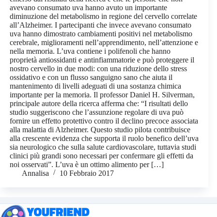
avevano consumato uva hanno avuto un importante
diminuzione del metabolismo in regione del cervello correlate
all’Alzheimer. I partecipanti che invece avevano consumato
uva hanno dimostrato cambiamenti positivi nel metabolismo
cerebrale, miglioramenti nell’apprendimento, nell’attenzione e
nella memoria. L’uva contiene i polifenoli che hanno
proprietà antiossidanti e antinfiammatorie e può proteggere il
nostro cervello in due modi: con una riduzione dello stress
ossidativo e con un flusso sanguigno sano che aiuta il
mantenimento di livelli adeguati di una sostanza chimica
importante per la memoria. Il professor Daniel H. Silverman,
principale autore della ricerca afferma che: “I risultati dello
studio suggeriscono che l’assunzione regolare di uva può
fornire un effetto protettivo contro il declino precoce associata
alla malattia di Alzheimer. Questo studio pilota contribuisce
alla crescente evidenza che supporta il ruolo benefico dell’uva
sia neurologico che sulla salute cardiovascolare, tuttavia studi
clinici più grandi sono necessari per confermare gli effetti da
noi osservati”. L’uva è un ottimo alimento per […]
Annalisa
10 Febbraio 2017