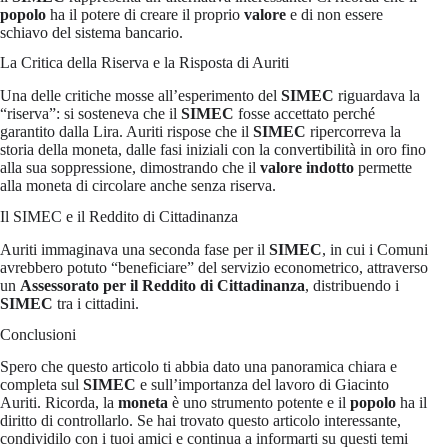
popolo
ha il potere di creare il proprio
valore
e di non essere
schiavo del sistema bancario.
La Critica della Riserva e la Risposta di Auriti
Una delle critiche mosse all’esperimento del
SIMEC
riguardava la
“riserva”: si sosteneva che il
SIMEC
fosse accettato perché
garantito dalla Lira. Auriti rispose che il
SIMEC
ripercorreva la
storia della moneta, dalle fasi iniziali con la convertibilità in oro fino
alla sua soppressione, dimostrando che il
valore indotto
permette
alla moneta di circolare anche senza riserva.
Il SIMEC e il Reddito di Cittadinanza
Auriti immaginava una seconda fase per il
SIMEC
, in cui i Comuni
avrebbero potuto “beneficiare” del servizio econometrico, attraverso
un
Assessorato per il Reddito di Cittadinanza
, distribuendo i
SIMEC
tra i cittadini.
Conclusioni
Spero che questo articolo ti abbia dato una panoramica chiara e
completa sul
SIMEC
e sull’importanza del lavoro di Giacinto
Auriti. Ricorda, la
moneta
è uno strumento potente e il
popolo
ha il
diritto di controllarlo. Se hai trovato questo articolo interessante,
condividilo con i tuoi amici e continua a informarti su questi temi