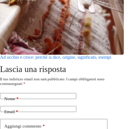
Ad occhio e croce: perché si dice, origine, significato, esempi
Lascia una risposta
Il tuo indirizzo email non sarà pubblicato.
I campi obbligatori sono
contrassegnati
*
Nome
*
Email
*
Aggiungi commento
*