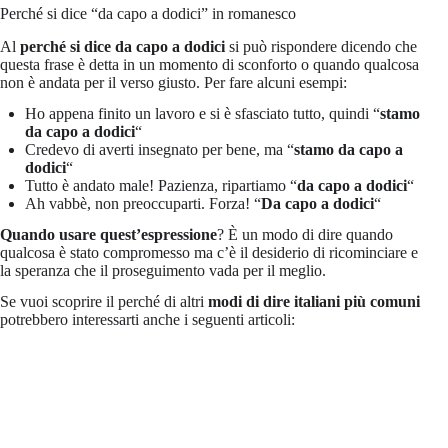
Perché si dice “da capo a dodici” in romanesco
Al
perché si dice da capo a dodici
si può rispondere dicendo che
questa frase è detta in un momento di sconforto o quando qualcosa
non è andata per il verso giusto. Per fare alcuni esempi:
Ho appena finito un lavoro e si è sfasciato tutto, quindi “
stamo
da capo a dodici
“
Credevo di averti insegnato per bene, ma “
stamo da capo a
dodici
“
Tutto è andato male! Pazienza, ripartiamo “
da capo a dodici
“
Ah vabbè, non preoccuparti. Forza! “
Da capo a dodici
“
Quando usare quest’espressione
? È un modo di dire quando
qualcosa è stato compromesso ma c’è il desiderio di ricominciare e
la speranza che il proseguimento vada per il meglio.
Se vuoi scoprire il perché di altri
modi di dire italiani più comuni
potrebbero interessarti anche i seguenti articoli: