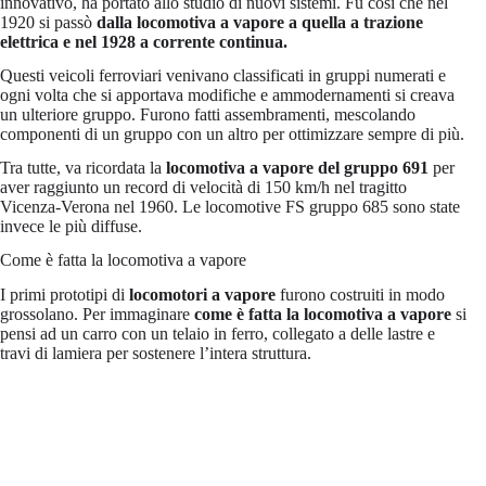
innovativo, ha portato allo studio di nuovi sistemi. Fu così che nel
1920 si passò
dalla locomotiva a vapore a quella a trazione
elettrica e nel 1928 a corrente continua.
Questi veicoli ferroviari venivano classificati in gruppi numerati e
ogni volta che si apportava modifiche e ammodernamenti si creava
un ulteriore gruppo. Furono fatti assembramenti, mescolando
componenti di un gruppo con un altro per ottimizzare sempre di più.
Tra tutte, va ricordata la
locomotiva a vapore del gruppo 691
per
aver raggiunto un record di velocità di 150 km/h nel tragitto
Vicenza-Verona nel 1960. Le locomotive FS gruppo 685 sono state
invece le più diffuse.
Come è fatta la locomotiva a vapore
I primi prototipi di
locomotori a vapore
furono costruiti in modo
grossolano. Per immaginare
come è fatta la locomotiva a vapore
si
pensi ad un carro con un telaio in ferro, collegato a delle lastre e
travi di lamiera per sostenere l’intera struttura.