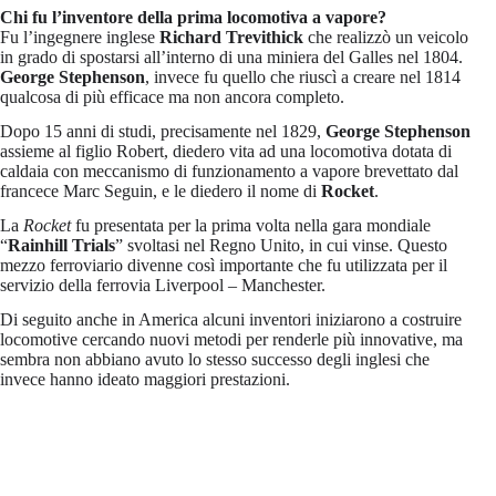
Chi fu l’inventore della prima locomotiva a vapore?
Fu l’ingegnere inglese
Richard Trevithick
che realizzò un veicolo
in grado di spostarsi all’interno di una miniera del Galles nel 1804.
George Stephenson
, invece fu quello che riuscì a creare nel 1814
qualcosa di più efficace ma non ancora completo.
Dopo 15 anni di studi, precisamente nel 1829,
George Stephenson
assieme al figlio Robert, diedero vita ad una locomotiva dotata di
caldaia con meccanismo di funzionamento a vapore brevettato dal
francece Marc Seguin, e le diedero il nome di
Rocket
.
La
Rocket
fu presentata per la prima volta nella gara mondiale
“
Rainhill Trials
” svoltasi nel Regno Unito, in cui vinse. Questo
mezzo ferroviario divenne così importante che fu utilizzata per il
servizio della ferrovia Liverpool – Manchester.
Di seguito anche in America alcuni inventori iniziarono a costruire
locomotive cercando nuovi metodi per renderle più innovative, ma
sembra non abbiano avuto lo stesso successo degli inglesi che
invece hanno ideato maggiori prestazioni.