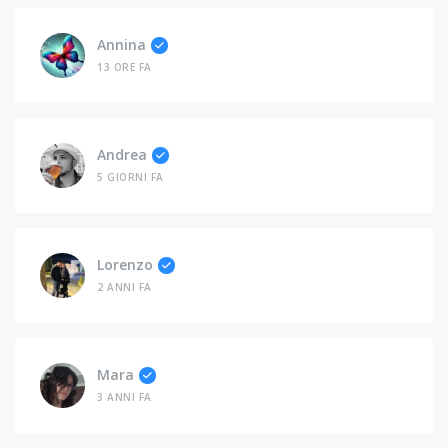
Annina
13 ORE FA
Andrea
5 GIORNI FA
Lorenzo
2 ANNI FA
Mara
3 ANNI FA