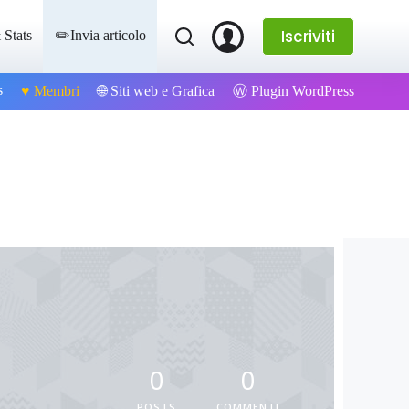
Iscriviti
 Stats
✏️Invia articolo
s
Ⓦ Plugin WordPress
♥️ Membri
🌐 Siti web e Grafica
0
0
POSTS
COMMENTI