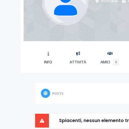
PONTINIA
INFO
ATTIVITÀ
AMICI
1
POSTS
Spiacenti, nessun elemento t