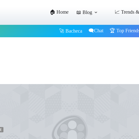
🏠 Home
📈 Trends &
📖 Blog
🗨️Chat
🏆 Top Friend
🚀 Bacheca
E