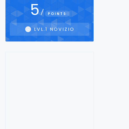
5
/
POINTS
LVL.1 NOVIZIO