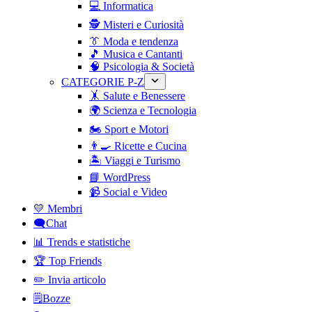
💻 Informatica
🕵️ Misteri e Curiosità
👔 Moda e tendenza
🎵 Musica e Cantanti
🧠 Psicologia & Società
CATEGORIE P-Z
🤸 Salute e Benessere
🌍 Scienza e Tecnologia
🏍️ Sport e Motori
👨‍🍳 Ricette e Cucina
🏝️ Viaggi e Turismo
📘 WordPress
📹 Social e Video
💛 Membri
🗨️Chat
📊 Trends e statistiche
🏆 Top Friends
✏️ Invia articolo
🗒️Bozze