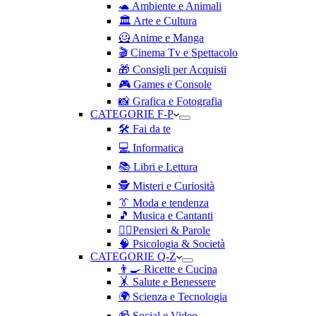
🐢 Ambiente e Animali
🏛️ Arte e Cultura
🦸 Anime e Manga
🎬 Cinema Tv e Spettacolo
🎁 Consigli per Acquisti
🎮 Games e Console
📸 Grafica e Fotografia
CATEGORIE F-P
🛠️ Fai da te
💻 Informatica
📚 Libri e Lettura
🕵️ Misteri e Curiosità
👔 Moda e tendenza
🎵 Musica e Cantanti
✍🏻Pensieri & Parole
🧠 Psicologia & Società
CATEGORIE Q-Z
👨‍🍳 Ricette e Cucina
🤸 Salute e Benessere
🌍 Scienza e Tecnologia
📹 Social e Video