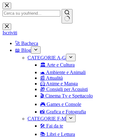
Salta
al
contenuto
Nessun
risultato
Iscriviti
🚀 Bacheca
📖 Blog
CATEGORIE A-G
🏛️ Arte e Cultura
🐢 Ambiente e Animali
📰 Attualità
🦸 Anime e Manga
🎁 Consigli per Acquisti
🎬 Cinema Tv e Spettacolo
🎮 Games e Console
📸 Grafica e Fotografia
CATEGORIE F-M
🛠️ Fai da te
📚 Libri e Lettura