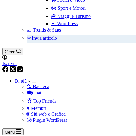
🏍️ Sport e Motori
🏝️ Viaggi e Turismo
📘 WordPress
📈 Trends & Stats
✏️Invia articolo
Cerca
Iscriviti
Di più
🚀 Bacheca
🗨️Chat
🏆 Top Friends
♥️ Membri
🌐 Siti web e Grafica
Ⓦ Plugin WordPress
Menu