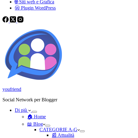
🌐 Siti web e Grafica
Ⓦ Plugin WordPress
youfriend
Social Network per Blogger
Di più
🏠 Home
📖 Blog
CATEGORIE A-G
📰 Attualità