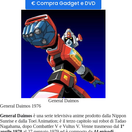
€ Compra Gadget e DVD
General Daimos
General Daimos 1976
General Daimos
è una serie televisiva anime prodotto dalla Nippon
Sunrise e dalla Toei Animation; è il terzo capitolo sui robot di Tadao
Nagahama, dopo Combattler V e Vultus V. Venne trasmesso dal
1º
aprile 1978
al 27 gennaio 1979 ed è composto da
44 episodi
.