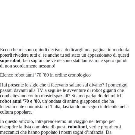
Ecco che mi sono quindi deciso a dedicargli una pagina, in modo da
poterli rivedere tutti e, se anche tu sei stato un appassionato di questi
superobot
, ben saprai che ve ne sono stati tantissimi e spero quindi
di non scordarmene nessuno!
Elenco robot anni ’70 ’80 in ordine cronologico
Hai presente le sigle che ti facevano saltare sul divano? I pomeriggi
passati davanti alla TV a seguire le avventure di robot giganti che
combattevano contro mostri spaziali? Stiamo parlando dei mitici
robot anni ’70 e ’80
, un’ondata di anime giapponesi che ha
letteralmente conquistato l’Italia, lasciando un segno indelebile nella
cultura popolare.
In questo articolo, intraprenderemo un viaggio nel tempo per
riscoprire la lista completa di questi
robottoni
, veri e propri eroi
meccanici che hanno popolato i nostri sogni d’infanzia. Da