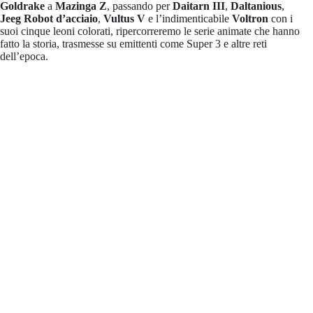
Goldrake
a
Mazinga Z
, passando per
Daitarn III
,
Daltanious
,
Jeeg Robot d’acciaio
,
Vultus V
e l’indimenticabile
Voltron
con i
suoi cinque leoni colorati, ripercorreremo le serie animate che hanno
fatto la storia, trasmesse su emittenti come Super 3 e altre reti
dell’epoca.