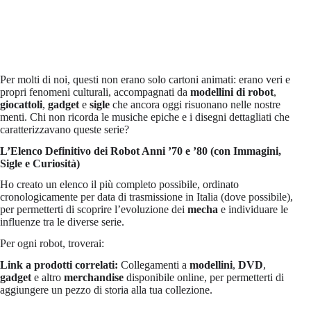
Per molti di noi, questi non erano solo cartoni animati: erano veri e
propri fenomeni culturali, accompagnati da
modellini di robot
,
giocattoli
,
gadget
e
sigle
che ancora oggi risuonano nelle nostre
menti. Chi non ricorda le musiche epiche e i disegni dettagliati che
caratterizzavano queste serie?
L’Elenco Definitivo dei Robot Anni ’70 e ’80 (con Immagini,
Sigle e Curiosità)
Ho creato un elenco il più completo possibile, ordinato
cronologicamente per data di trasmissione in Italia (dove possibile),
per permetterti di scoprire l’evoluzione dei
mecha
e individuare le
influenze tra le diverse serie.
Per ogni robot, troverai:
Link a prodotti correlati:
Collegamenti a
modellini
,
DVD
,
gadget
e altro
merchandise
disponibile online, per permetterti di
aggiungere un pezzo di storia alla tua collezione.