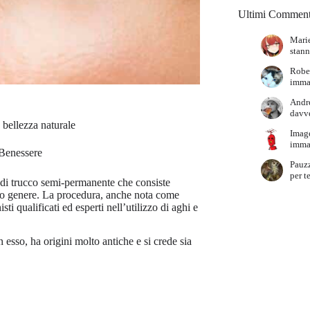
Ultimi Comment
Marie
stann
Robe
immag
Andr
davve
 bellezza naturale
Imag
immag
 Benessere
Pauz
per t
 di trucco semi-permanente che consiste
vario genere. La procedura, anche nota come
 qualificati ed esperti nell’utilizzo di aghi e
esso, ha origini molto antiche e si crede sia