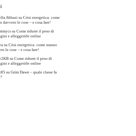
i
lla Abbazi
su
Crisi energetica: come
o davvero le cose – e cosa fare!
rtmycs
su
Come ridurre il peso di
ini e alleggerirle online
ea
su
Crisi energetica: come stanno
ro le cose – e cosa fare!
e2KB
su
Come ridurre il peso di
ini e alleggerirle online
z85
su
Grim Dawn – quale classe fa
e?