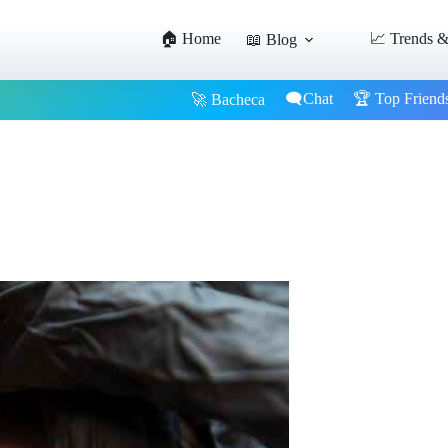
🏠 Home
📈 Trends &
📖 Blog
🗨️Chat
🏆 Top Friend
🚀 Bacheca