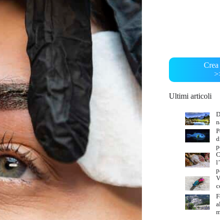
Crea 
>
Ultimi articoli
D
n
P
d
p
C
l
p
V
c
F
a
m