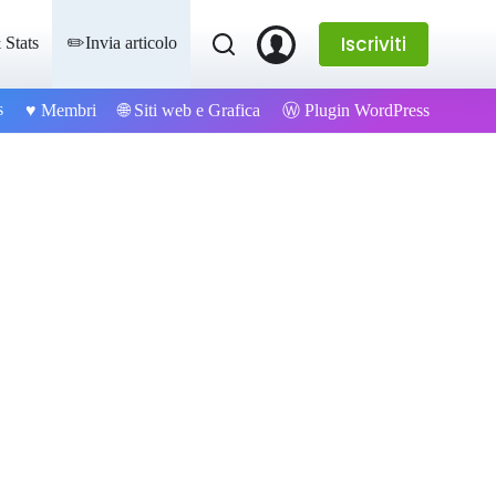
Iscriviti
 Stats
✏️Invia articolo
s
Ⓦ Plugin WordPress
♥️ Membri
🌐 Siti web e Grafica