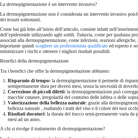
La dermopigmentazione è un intervento invasivo?
La dermopigmentazione non è considerata un intervento invasivo poiché
dei tessuti sottostanti.
Come hai già letto all’inizio dell’articolo, consiste infatti nell’inserimen
dell’epidermide utilizzando aghi sottili. Tuttavia, come per qualsiasi pr
associati alla dermopigmentazione, come infezioni, reazioni allergiche, 
importante quindi
scegliere un professionista qualificato
ed esperto e se
minimizzare i rischi e ottenere i migliori risultati possibili.
Benefici della dermopigmentazione
Tra i benefici che offre la dermopigmentazione abbiamo:
Risparmio di tempo:
la dermopigmentazione ti permette di risparmi
semipermanente dura per diversi mesi, senza la necessità di doverlo
Correzione di piccoli difetti:
la dermopigmentazione può correggere p
macchie cutanee, irregolarità del contorno delle labbra o delle sopra
Valorizzazione della bellezza naturale
: grazie alla dermopigmenta
bellezza naturale , esaltando i tratti del viso e il colore dei tuoi occhi
Risultati duraturi
: la durata del trucco semi-permanente varia da 
mesi ad un anno.
A chi si rivolge il trattamento di dermopigmentazione?