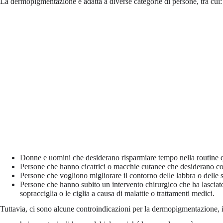
La dermopigmentazione è adatta a diverse categorie di persone, tra cui:
Donne e uomini che desiderano risparmiare tempo nella routine q
Persone che hanno cicatrici o macchie cutanee che desiderano co
Persone che vogliono migliorare il contorno delle labbra o delle s
Persone che hanno subito un intervento chirurgico che ha lasciato
sopracciglia o le ciglia a causa di malattie o trattamenti medici.
Tuttavia, ci sono alcune controindicazioni per la dermopigmentazione, i