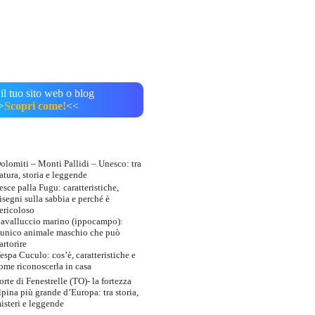
il tuo sito web o blog
>
Scopri come!
<<
olomiti – Monti Pallidi – Unesco: tra
atura, storia e leggende
esce palla Fugu: caratteristiche,
isegni sulla sabbia e perché è
ericoloso
avalluccio marino (ippocampo):
’unico animale maschio che può
artorire
espa Cuculo: cos’è, caratteristiche e
ome riconoscerla in casa
orte di Fenestrelle (TO)- la fortezza
lpina più grande d’Europa: tra storia,
isteri e leggende