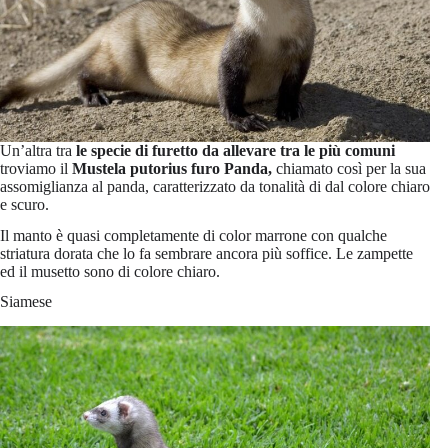
Un’altra tra
le specie di furetto da allevare tra le più comuni
troviamo il
Mustela putorius furo Panda,
chiamato così per la sua
assomiglianza al panda, caratterizzato da tonalità di dal colore chiaro
e scuro.
Il manto è quasi completamente di color marrone con qualche
striatura dorata che lo fa sembrare ancora più soffice. Le zampette
ed il musetto sono di colore chiaro.
Siamese