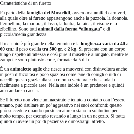
Caratteristiche di un furetto
Fa parte della
famiglia dei Mustelidi
, ovvero mammiferi carnivori,
alla quale oltre al furetto appartengono anche la puzzola, la donnola,
l’ermellino, la martora, il tasso, la lontra, la faina, il visone e lo
zibellino. Sono tutti
animali dalla forma “allungata
” e di
piccola/media grandezza.
Il maschio è più grande della femmina e la
lunghezza varia
da 40 a
60 cm
.; il peso oscilla
tra 500 gr. e 2 kg.
Si presenta con un corpo
lungo rispetto all’altezza e così pure il musetto è allungato, mentre le
zampette sono piuttosto corte, formate da 5 dita.
È un
animaletto agile
che riesce a muoversi con disinvoltura anche
in posti difficoltosi e poco spaziosi come tane di conigli o nidi di
uccelli; questo grazie alla sua colonna vertebrale che si adatta
facilmente a piccole aree. Nella sua indole è un predatore e quindi
ama andare a caccia.
Se il furetto non viene ammaestrato e tenuto a contatto con l’essere
umano, può risultare un po’ aggressivo nei suoi confronti; questo
può succedere quando queste creature restano in solitudine per
molto tempo, per esempio restando a lungo in un negozio. Si tratta
quindi di avere un po’ di pazienza e dimostrargli affetto.