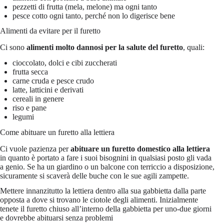
pezzetti di frutta (mela, melone) ma ogni tanto
pesce cotto ogni tanto, perché non lo digerisce bene
Alimenti da evitare per il furetto
Ci sono
alimenti molto dannosi per la salute del furetto
, quali:
cioccolato, dolci e cibi zuccherati
frutta secca
carne cruda e pesce crudo
latte, latticini e derivati
cereali in genere
riso e pane
legumi
Come abituare un furetto alla lettiera
Ci vuole pazienza per
abituare un furetto domestico alla lettiera
in quanto è portato a fare i suoi bisognini in qualsiasi posto gli vada
a genio. Se ha un giardino o un balcone con terriccio a disposizione,
sicuramente si scaverà delle buche con le sue agili zampette.
Mettere innanzitutto la lettiera dentro alla sua gabbietta dalla parte
opposta a dove si trovano le ciotole degli alimenti. Inizialmente
tenete il furetto chiuso all’interno della gabbietta per uno-due giorni
e dovrebbe abituarsi senza problemi