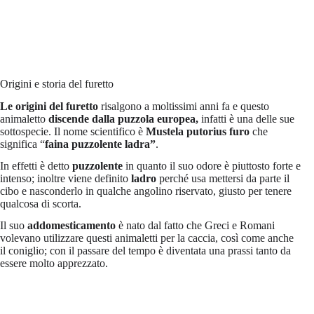
Origini e storia del furetto
Le origini del furetto
risalgono a moltissimi anni fa e questo
animaletto
discende dalla puzzola europea,
infatti è una delle sue
sottospecie. Il nome scientifico è
Mustela putorius furo
che
significa “
faina puzzolente ladra”
.
In effetti è detto
puzzolente
in quanto il suo odore è piuttosto forte e
intenso; inoltre viene definito
ladro
perché usa mettersi da parte il
cibo e nasconderlo in qualche angolino riservato, giusto per tenere
qualcosa di scorta.
Il suo
addomesticamento
è nato dal fatto che Greci e Romani
volevano utilizzare questi animaletti per la caccia, così come anche
il coniglio; con il passare del tempo è diventata una prassi tanto da
essere molto apprezzato.