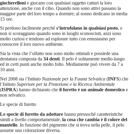
giocherelloni
e giocano con qualsiasi oggetto catturi la loro
attenzione, anche con il cibo. Quando non sono attivi passano la
maggior parte del loro tempo a dormire; al sonno dedicano in media
15 ore.
Si perdono facilmente perché
s’intrufolano in qualsiasi posto
, e
non si scoraggiano quando sono in luoghi sconosciuti, anzi sono
molto curiosi e tendono ad esplorare tutto con entusiasmo per
conoscere il loro nuovo ambiente.
Sia la vista che l’olfatto non sono molto ottimali e possiede una
dentatura composta da
34 denti
. Il pelo è solitamente medio-lungo
ed in certi punti anche molto folto. Mediamente può vivere da 7 a
10 anni.
Nel 2008 sia
l’Istituto Nazionale per la Fauna Selvatica
(
INFS
) che
l’
Istituto Superiore per la Protezione e la Ricerca Ambientale
(
ISPRA
) hanno dichiarato che
il furetto è un animale domestico
e
non selvatico.
Le specie di furetto
Le specie di furetto da adottare
hanno pressoché caratteristiche
simili a livello comportamentale,
la cosa che cambia è il colore del
mantello
. In funzione del pigmento che si trova nella pelle, il pelo
assume una colorazione diversa.