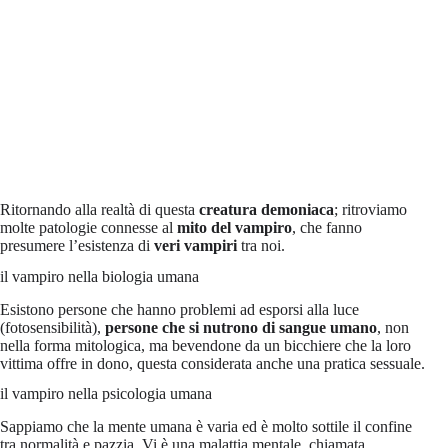
Ritornando alla realtà di questa
creatura demoniaca
; ritroviamo
molte patologie connesse al
mito del vampiro
, che fanno
presumere l’esistenza di
veri vampiri
tra noi.
il vampiro nella biologia umana
Esistono persone che hanno problemi ad esporsi alla luce
(fotosensibilità),
persone che si nutrono di sangue umano
, non
nella forma mitologica, ma bevendone da un bicchiere che la loro
vittima offre in dono, questa considerata anche una pratica sessuale.
il vampiro nella psicologia umana
Sappiamo che la mente umana è varia ed è molto sottile il confine
tra normalità e pazzia. Vi è una malattia mentale, chiamata