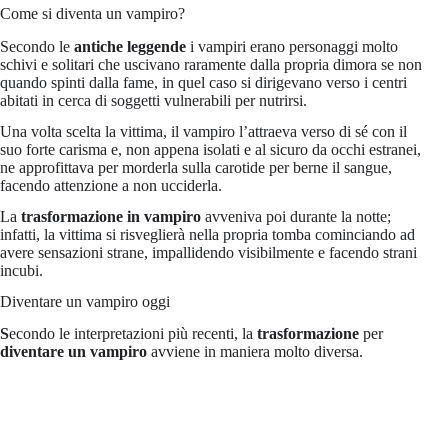
Come si diventa un vampiro?
Secondo le
antiche leggende
i vampiri erano personaggi molto
schivi e solitari che uscivano raramente dalla propria dimora se non
quando spinti dalla fame, in quel caso si dirigevano verso i centri
abitati in cerca di soggetti vulnerabili per nutrirsi.
Una volta scelta la vittima, il vampiro l’attraeva verso di sé con il
suo forte carisma e, non appena isolati e al sicuro da occhi estranei,
ne approfittava per morderla sulla carotide per berne il sangue,
facendo attenzione a non ucciderla.
La
trasformazione in vampiro
avveniva poi durante la notte;
infatti, la vittima si risveglierà nella propria tomba cominciando ad
avere sensazioni strane, impallidendo visibilmente e facendo strani
incubi.
Diventare un vampiro oggi
S
econdo le interpretazioni più recenti, la
trasformazione
per
diventare un vampiro
avviene in maniera molto diversa.