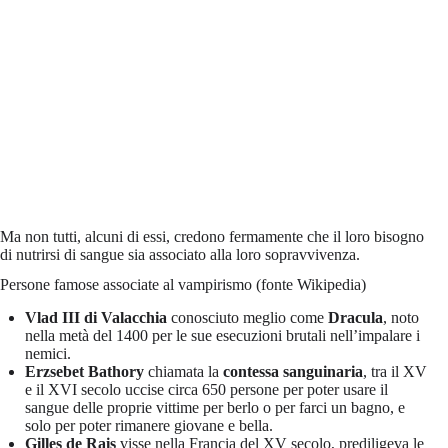
Ma non tutti, alcuni di essi, credono fermamente che il loro bisogno
di nutrirsi di sangue sia associato alla loro sopravvivenza.
Persone famose associate al vampirismo (fonte Wikipedia)
Vlad III di Valacchia
conosciuto meglio come
Dracula
, noto
nella metà del 1400 per le sue esecuzioni brutali nell’impalare i
nemici.
Erzsebet Bathory
chiamata la
contessa sanguinaria
, tra il XV
e il XVI secolo uccise circa 650 persone per poter usare il
sangue delle proprie vittime per berlo o per farci un bagno, e
solo per poter rimanere giovane e bella.
Gilles de Rais
visse nella Francia del XV secolo, prediligeva le