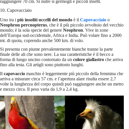
raggiungere 70 cm. Si nutre si germogli e piccoli insetti.
10. Capovacciaio
Uno tra i
più insoliti uccelli del mondo
è il
Capovacciaio
o
Neophron percnopterus
, che è il più piccolo avvoltoio del vecchio
mondo; è la sola specie del genere
Neophron
. Vive in zone
dell’Europa sud-occidentale, Africa e India. Può volare fino a 2000
mt. di quota, coprendo anche 500 km. di volo.
Si presenta con piume prevalentemente bianche tranne la parte
finale delle ali che sono nere. La sua caratteristiche è il becco a
forma di lungo uncino contornato da un
colore giallastro
che arriva
fino alla testa. Gli artigli sono piuttosto lunghi.
Il
capovaccio
maschio è leggermente più piccolo della femmina che
arriva a misurare circa 57 cm. e l’apertura alare risulta essere 2,7
volte la lunghezza del corpo quindi può raggiungere anche un metro
e mezzo circa. Il peso varia da 1,9 a 2,4 kg.