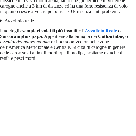
Possiede una vista molto acuta, tanto che gli permette di vedere le
carogne anche a 3 km di distanza ed ha una forte resistenza di volo
in quanto riesce a volare per oltre 170 km senza tanti problemi.
6. Avvoltoio reale
Uno degli
esemplari volatili più insoliti
è l’
Avvoltoio Reale
o
Sarcoramphus papa
. Appartiene alla famiglia dei
Cathartidae
, o
avvoltoi del nuovo mondo
e si possono vedere nelle zone
dell’America Meridionale e Centrale. Si ciba di carogne in genere,
delle carcasse di animali morti, quali bradipi, bestiame e anche di
rettili e pesci morti.