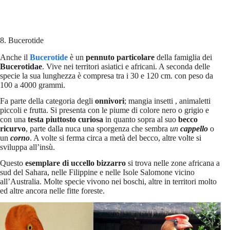
8. Bucerotide
Anche il
Bucerotide
è un
pennuto particolare
della famiglia dei
Bucerotidae
. Vive nei territori asiatici e africani. A seconda delle
specie la sua lunghezza è compresa tra i 30 e 120 cm. con peso da
100 a 4000 grammi.
Fa parte della categoria degli
onnivori
; mangia insetti , animaletti
piccoli e frutta. Si presenta con le piume di colore nero o grigio e
con una
testa piuttosto curiosa
in quanto sopra al suo
becco
ricurvo
, parte dalla nuca una sporgenza che sembra
un
cappello
o
un
corno
. A volte si ferma circa a metà del becco, altre volte si
sviluppa all’insù.
Questo
esemplare di uccello bizzarro
si trova nelle zone africana a
sud del Sahara, nelle Filippine e nelle Isole Salomone vicino
all’Australia. Molte specie vivono nei boschi, altre in territori molto
ed altre ancora nelle fitte foreste.