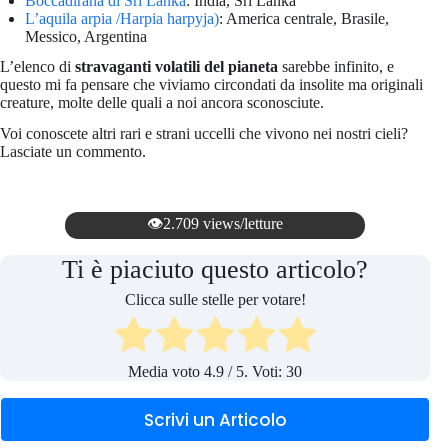
Boccadirana di Sri Lanka
: India, Sri Lanka
L’aquila arpia /Harpia harpyja)
: America centrale, Brasile,
Messico, Argentina
L’elenco di
stravaganti volatili del pianeta
sarebbe infinito, e
questo mi fa pensare che viviamo circondati da insolite ma originali
creature, molte delle quali a noi ancora sconosciute.
Voi conoscete altri rari e strani uccelli che vivono nei nostri cieli?
Lasciate un commento.
👁️2.709 views/letture
Ti è piaciuto questo articolo?
Clicca sulle stelle per votare!
Media voto
4.9
/ 5. Voti:
30
Scrivi un Articolo