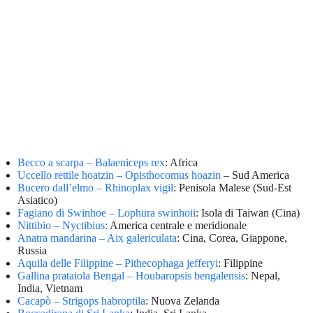
Becco a scarpa – Balaeniceps rex
: Africa
Uccello rettile hoatzin – Opisthocomus hoazin
– Sud America
Bucero dall’elmo – Rhinoplax vigil
: Penisola Malese (Sud-Est
Asiatico)
Fagiano di Swinhoe – Lophura swinhoii
: Isola di Taiwan (Cina)
Nittibio – Nyctibius:
America centrale e meridionale
Anatra mandarina – Aix galericulata
: Cina, Corea, Giappone,
Russia
Aquila delle Filippine – Pithecophaga jefferyi
: Filippine
Gallina prataiola Bengal – Houbaropsis bengalensis
: Nepal,
India, Vietnam
Cacapò – Strigops habroptila
: Nuova Zelanda