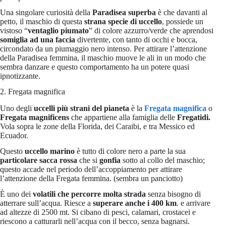
Una singolare curiosità della
Paradisea superba
è che davanti al
petto, il maschio di questa
strana specie di uccello
, possiede un
vistoso “
ventaglio piumato
” di colore azzurro/verde che aprendosi
somiglia ad una faccia
divertente, con tanto di occhi e bocca,
circondato da un piumaggio nero intenso. Per attirare l’attenzione
della Paradisea femmina, il maschio muove le ali in un modo che
sembra danzare e questo comportamento ha un potere quasi
ipnotizzante.
2. Fregata magnifica
Uno degli
uccelli più strani del pianeta
è la
Fregata magnifica
o
Fregata magnificens
che appartiene alla famiglia delle
Fregatidi.
Vola sopra le zone della Florida, dei Caraibi, e tra Messico ed
Ecuador.
Questo
uccello marino
è tutto di colore nero a parte la sua
particolare sacca rossa
che si
gonfia
sotto al collo del maschio;
questo accade nel periodo dell’accoppiamento per attirare
l’attenzione della Fregata femmina. (sembra un panciotto)
È uno dei
volatili che percorre molta strada
senza bisogno di
atterrare sull’acqua. Riesce a
superare anche i 400 km
. e arrivare
ad altezze di 2500 mt. Si cibano di pesci, calamari, crostacei e
riescono a catturarli nell’acqua con il becco, senza bagnarsi.