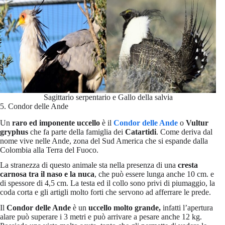
Sagittario serpentario e Gallo della salvia
5. Condor delle Ande
Un
raro ed imponente uccello
è il
Condor delle Ande
o
Vultur
gryphus
che fa parte della famiglia dei
Catartidi
. Come deriva dal
nome vive nelle Ande, zona del Sud America che si espande dalla
Colombia alla Terra del Fuoco.
La stranezza di questo animale sta nella presenza di una
cresta
carnosa tra il naso e la nuca
, che può essere lunga anche 10 cm. e
di spessore di 4,5 cm. La testa ed il collo sono privi di piumaggio, la
coda corta e gli artigli molto forti che servono ad afferrare le prede.
Il
Condor delle Ande
è un
uccello molto grande,
infatti l’apertura
alare può superare i 3 metri e può arrivare a pesare anche 12 kg.