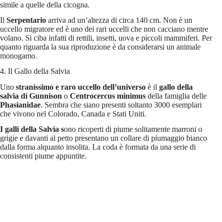
simile a quelle della cicogna.
Il
Serpentario
arriva ad un’altezza di circa 140 cm. Non è un
uccello migratore ed è uno dei rari uccelli che non cacciano mentre
volano. Si ciba infatti di rettili, insetti, uova e piccoli mammiferi. Per
quanto riguarda la sua riproduzione è da considerarsi un animale
monogamo.
4. Il Gallo della Salvia
Uno
stranissimo e raro uccello dell’universo
è il
gallo della
salvia di Gunnison
o
Centrocercus minimus
della famiglia delle
Phasianidae
. Sembra che siano presenti soltanto 3000 esemplari
che vivono nel Colorado, Canada e Stati Uniti.
I galli della Salvia s
ono ricoperti di piume solitamente marroni o
grigie e davanti al petto presentano un collare di piumaggio bianco
dalla forma alquanto insolita. La coda è formata da una serie di
consistenti piume appuntite.