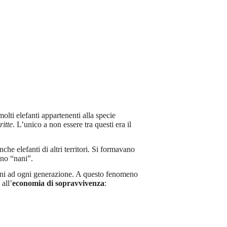
olti elefanti appartenenti alla specie
ritte
. L’unico a non essere tra questi era il
he elefanti di altri territori. Si formavano
ano “nani”.
oni ad ogni generazione. A questo fenomeno
 all’
economia di sopravvivenza
: