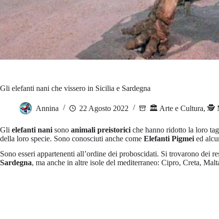
Gli elefanti nani che vissero in Sicilia e Sardegna
Annina
22 Agosto 2022
🏛️ Arte e Cultura
,
🕵️ 
Gli
elefanti nani
sono
animali preistorici
che hanno ridotto la loro tagl
della loro specie. Sono conosciuti anche come
Elefanti Pigmei
ed alcu
Sono esseri appartenenti all’ordine dei proboscidati. Si trovarono dei res
Sardegna
, ma anche in altre isole del mediterraneo: Cipro, Creta, Mal