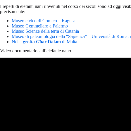
I reperti di elefanti nani rinvenuti nel corso dei secoli sono ad oggi visib
precisamente:
Museo civico di Comico – Ragusa
Museo Gemmellaro a Palermo
Museo Scienze della terra di Catania
Museo di paleontologia della “Sapienza” – Università di Roma: ne
Nella
grotta Għar Dalam
di Malta
Video documentario sull’elefante nano