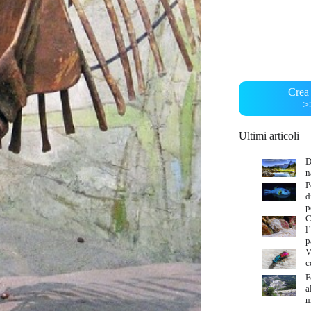
Crea 
>
Ultimi articoli
D
n
P
d
p
C
l
p
V
c
F
a
m