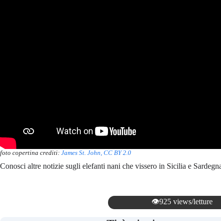
foto copertina crediti:
James St. John, CC BY 2.0
Conosci altre notizie sugli elefanti nani che vissero in Sicilia e Sarde
👁️925 views/letture