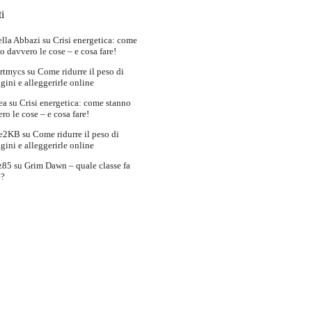
i
lla Abbazi
su
Crisi energetica: come
o davvero le cose – e cosa fare!
rtmycs
su
Come ridurre il peso di
ini e alleggerirle online
ea
su
Crisi energetica: come stanno
ro le cose – e cosa fare!
e2KB
su
Come ridurre il peso di
ini e alleggerirle online
z85
su
Grim Dawn – quale classe fa
e?