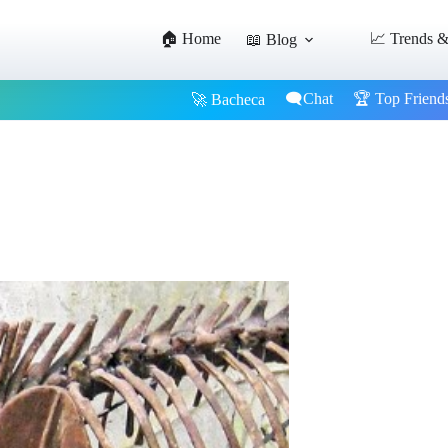
🏠 Home
📈 Trends &
📖 Blog
🗨️Chat
🏆 Top Friend
🚀 Bacheca