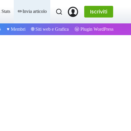
Iscriviti
 Stats
✏️Invia articolo
s
Ⓦ Plugin WordPress
♥️ Membri
🌐 Siti web e Grafica