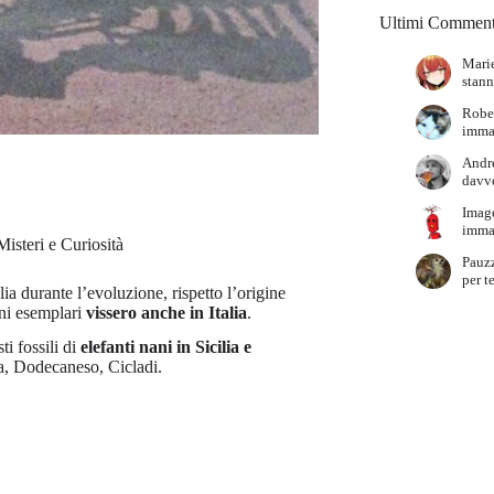
Ultimi Comment
Marie
stann
Robe
immag
Andr
davve
Imag
immag
Misteri e Curiosità
Pauz
per t
ia durante l’evoluzione, rispetto l’origine
ni esemplari
vissero anche in Italia
.
ti fossili di
elefanti nani in Sicilia e
ta, Dodecaneso, Cicladi.