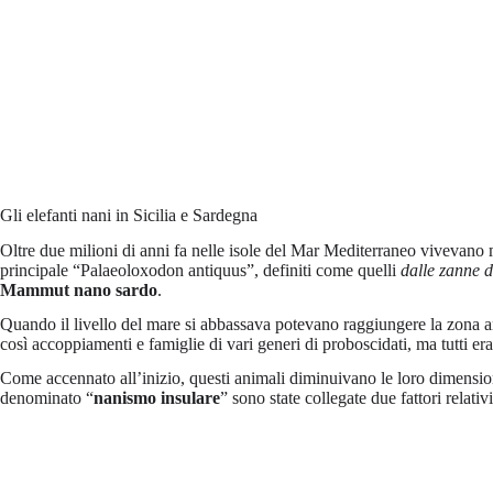
Gli elefanti nani in Sicilia e Sardegna
Oltre due milioni di anni fa nelle isole del Mar Mediterraneo vivevano m
principale “Palaeoloxodon antiquus”, definiti come quelli
dalle zanne d
Mammut nano sardo
.
Quando il livello del mare si abbassava potevano raggiungere la zona anc
così accoppiamenti e famiglie di vari generi di proboscidati, ma tutti er
Come accennato all’inizio, questi animali diminuivano le loro dimensi
denominato “
nanismo insulare
” sono state collegate due fattori relativi