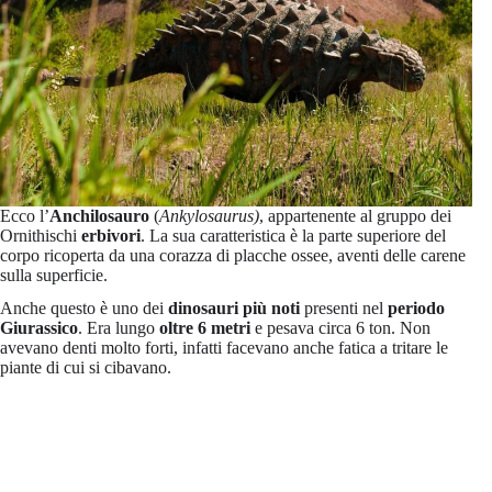
Ecco l’
Anchilosauro
(
Ankylosaurus)
, appartenente al gruppo dei
Ornithischi
erbivori
. La sua caratteristica è la parte superiore del
corpo ricoperta da una corazza di placche ossee, aventi delle carene
sulla superficie.
Anche questo è uno dei
dinosauri più noti
presenti nel
periodo
Giurassico
. Era lungo
oltre 6 metri
e pesava circa 6 ton. Non
avevano denti molto forti, infatti facevano anche fatica a tritare le
piante di cui si cibavano.