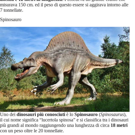
misurava 150 cm. ed il peso di questo essere si aggirava intorno alle
7 tonnellate.
Spinosauro
Uno dei
dinosauri più conosciuti
è lo
Spinosauro
(
Spinosaurus
),
il cui nome significa “lucertola spinosa” e si classifica tra i dinosauri
più grandi al mondo raggiungendo una lunghezza di circa
18 metri
con un peso oltre le 20 tonnellate.