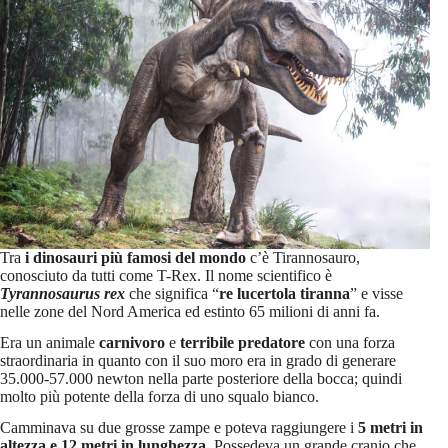
Tra
i dinosauri più famosi del mondo
c’è Tirannosauro,
conosciuto da tutti come T-Rex. Il nome scientifico è
Tyrannosaurus rex
che significa “
re lucertola tiranna
” e visse
nelle zone del Nord America ed estinto 65 milioni di anni fa.
Era un animale
carnivoro
e
terribile predatore
con una forza
straordinaria in quanto con il suo moro era in grado di generare
35.000-57.000 newton nella parte posteriore della bocca; quindi
molto più potente della forza di uno squalo bianco.
Camminava su due grosse zampe e poteva raggiungere i
5 metri in
altezza e 12 metri in lunghezza
. Possedeva un grande cranio che