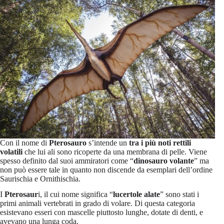
Con il nome di
Pterosauro
s’intende un
tra i più noti rettili
volatili
che lui ali sono ricoperte da una membrana di pelle. Viene
spesso definito dal suoi ammiratori come “
dinosauro volante
” ma
non può essere tale in quanto non discende da esemplari dell’ordine
Saurischia e Ornithischia.
I
Pterosaur
i, il cui nome significa “
lucertole alate
” sono stati i
primi animali vertebrati in grado di volare. Di questa categoria
esistevano esseri con mascelle piuttosto lunghe, dotate di denti, e
avevano una lunga coda.