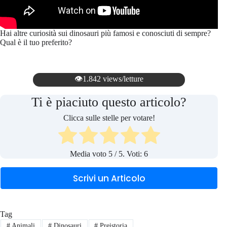
Hai altre curiosità sui dinosauri più famosi e conosciuti di sempre?
Qual è il tuo preferito?
👁️1.842 views/letture
Ti è piaciuto questo articolo?
Clicca sulle stelle per votare!
Media voto
5
/ 5. Voti:
6
Scrivi un Articolo
Tag
#
Animali
#
Dinosauri
#
Preistoria