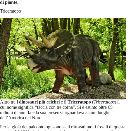
di piante.
Triceratopo
Altro tra
i dinosauri più celebri
è il
Triceratopo
(
Triceratops
) il
cui nome significa “faccia con tre corna”. Si è estinto oltre 65
milioni di anni fa e la sua presenza riguardava alcuni luoghi
dell’America del Nord.
Per la gioia dei paleontologi sono stati ritrovati molti fossili di questa