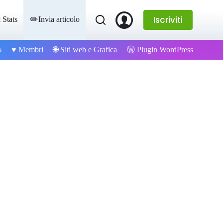
Iscriviti
 Stats
✏️Invia articolo
s
Ⓦ Plugin WordPress
♥️ Membri
🌐 Siti web e Grafica