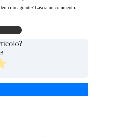
i denti dimagrante? Lascia un commento.
rticolo?
e!