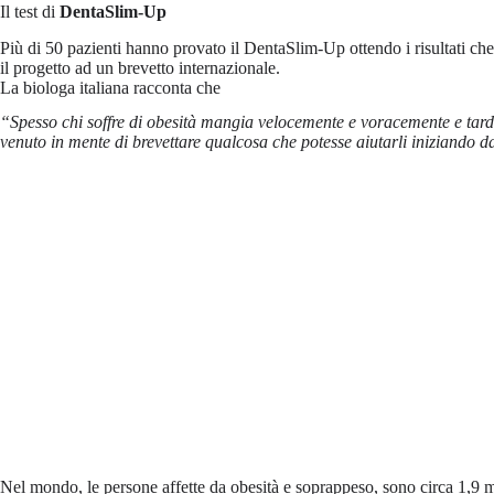
Il test di
DentaSlim-Up
Più di 50 pazienti hanno provato il DentaSlim-Up ottendo i risultati che 
il progetto ad un brevetto internazionale.
La biologa italiana racconta che
“Spesso chi soffre di obesità mangia velocemente e voracemente e tarda 
venuto in mente di brevettare qualcosa che potesse aiutarli iniziando d
Nel mondo, le persone affette da obesità e soprappeso, sono circa 1,9 mili