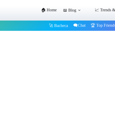
🏠 Home
📈 Trends &
📖 Blog
🗨️Chat
🏆 Top Friend
🚀 Bacheca