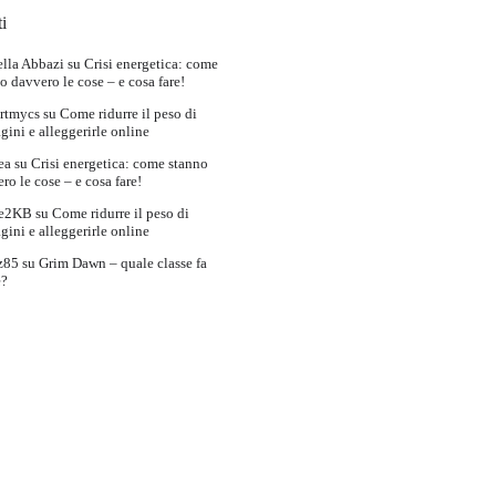
i
lla Abbazi
su
Crisi energetica: come
o davvero le cose – e cosa fare!
rtmycs
su
Come ridurre il peso di
ini e alleggerirle online
ea
su
Crisi energetica: come stanno
ro le cose – e cosa fare!
e2KB
su
Come ridurre il peso di
ini e alleggerirle online
z85
su
Grim Dawn – quale classe fa
e?