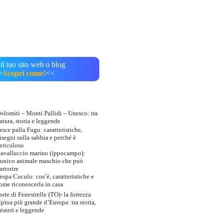
il tuo sito web o blog
>
Scopri come!
<<
olomiti – Monti Pallidi – Unesco: tra
atura, storia e leggende
esce palla Fugu: caratteristiche,
isegni sulla sabbia e perché è
ericoloso
avalluccio marino (ippocampo):
’unico animale maschio che può
artorire
espa Cuculo: cos’è, caratteristiche e
ome riconoscerla in casa
orte di Fenestrelle (TO)- la fortezza
lpina più grande d’Europa: tra storia,
isteri e leggende