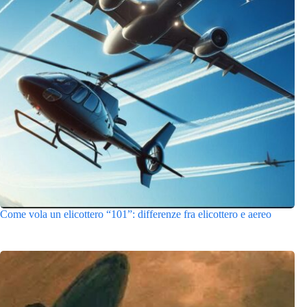
Come vola un elicottero “101”: differenze fra elicottero e aereo