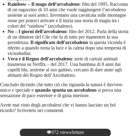
Rainbow – Il mago dell’arcobaleno
: film del 1995. Racconta
di un ragazzino di 10 anni che vuole raggiungere l’arcobaleno
assieme ai suoi amici. Inventano una cavalcata sulle montagne
russe per poterci arrivare e lì inizia una storia di magia tra i
colori del “rainbow” (arcobaleno).
No – I giorni dell’arcobaleno
: film del 2012. Parla della storia
di un dittatore del Cile che fa di tutto per mantenere la sua
presidenza.
Il significato dell’arcobaleno
in questa vicenda è
riferito a quando torna la luce e la calma dopo una tempesta di
vicissitudini.
Vera e il Regno dell’arcobaleno
: serie di cartoni animati
trasmessa su Netflix – del 2017. Una bambina di 8 anni dai
capelli blu, assieme al suo gattino, cercano di dare aiuto agli
abitanti del Regno dell’Arcobaleno.
Concludo dicendo che tutto ciò che riguarda la natura è davvero
unico e speciale e
quando spunta un arcobaleno
si prova una
sensazione di pace esteriore e di gioia interiore.
Avete mai visto degli arcobaleni che vi hanno lasciato un bel
ricordo? Scrivetelo nei commenti
👁️972 views/letture