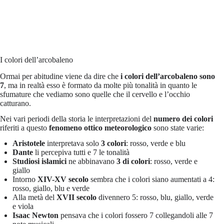
I colori dell’arcobaleno
Ormai per abitudine viene da dire che
i colori dell’arcobaleno
sono
7
, ma in realtà esso è formato da molte più tonalità in quanto le
sfumature che vediamo sono quelle che il cervello e l’occhio
catturano.
Nei vari periodi della storia le interpretazioni del
numero dei colori
riferiti a questo
fenomeno ottico meteorologico
sono state varie:
Aristotele
interpretava solo
3 colori
: rosso, verde e blu
Dante
li percepiva tutti e 7 le tonalità
Studiosi islamici
ne abbinavano
3 di colori
: rosso, verde e
giallo
Intorno
XIV-XV secolo
sembra che i colori siano aumentati a 4:
rosso, giallo, blu e verde
Alla metà del
XVII secolo
divennero 5: rosso, blu, giallo, verde
e viola
Isaac Newton
pensava che i colori fossero 7 collegandoli alle 7