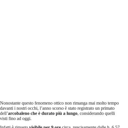
Nonostante questo fenomeno ottico non rimanga mai molto tempo
davanti i nostri occhi, l’anno scorso è stato registrato un primato
dell’
arcobaleno che è durato più a lungo
, considerando quelli
visti fino ad oggi.
Infatti è rimasto
visibile per 9 ore
circa, precisamente dalle h. 6.57