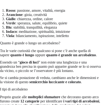
Rosso
: passione, amore, vitalità, energia
Arancione
: gioia, creatività
Giallo
: chiarezza, ordine, calore
Verde
: speranza, salute, equilibrio, quiete
Blu
: stabilità, tranquillità, eleganza
Indaco
: meditazione, spiritualità, intuizione
Viola
: bilanciamento, ispirazione, intelletto
Quanto è grande o lungo un arcobaleno?
Tra le varie curiosità che qualcuno si pone c’è anche quella di
sapere
quanto è lungo
oppure
quanto è grande un arcobaleno
.
Essendo un “
gioco di luci
” non esiste una lunghezza e una
grandezza ben precisa in quanto può apparire grande se lo si osserva
da vicino, o piccolo se l’osservatore è più lontano.
Se si cambia postazione di veduta, cambiano anche le dimensioni e
la visione di questo
semicerchio luccicante e colorato
.
I tipi di arcobaleno
Proprio grazie alle
molteplici sfumature
che decorano questo arco
furono create
12 categorie
per identificare
i vari tipi di arcobaleni
,