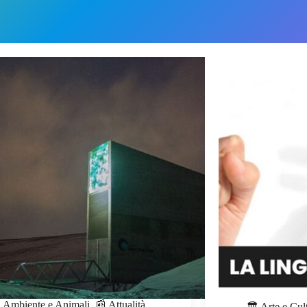
 Ambiente e Animali
,
📰 Attualità
🏛️ Arte e Cul