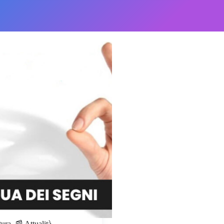
tura
,
📰 Attualità