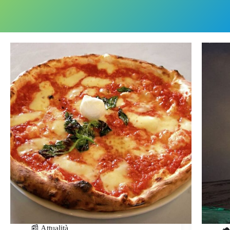
📰 Attualità
🐢