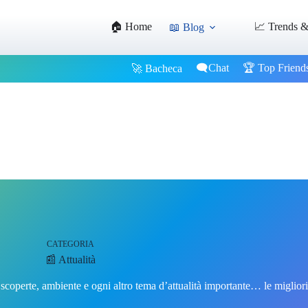
🏠 Home
📈 Trends &
📖 Blog
🗨️Chat
🏆 Top Friend
🚀 Bacheca
CATEGORIA
📰 Attualità
coperte, ambiente e ogni altro tema d’attualità importante… le migliori 