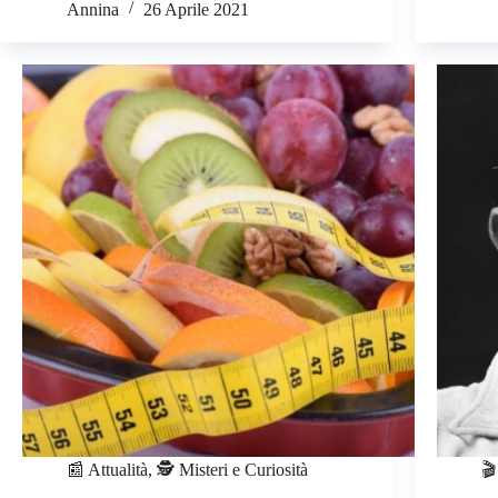
Annina
26 Aprile 2021
📰 Attualità
,
🕵️ Misteri e Curiosità
🎬