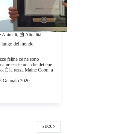
e Animali
,
📰 Attualità
iù lungo del mondo.
zze feline ce ne sono
ma ne esiste una che detiene
to. È la razza Maine Coon, a
5 Gennaio 2020
SUCC