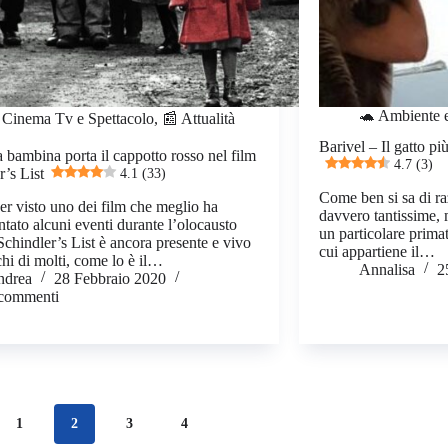
🐢 Ambiente 
 Cinema Tv e Spettacolo
,
📰 Attualità
Barivel – Il gatto p
a bambina porta il cappotto rosso nel film
4.7 (3)
r’s List
4.1 (33)
Come ben si sa di ra
r visto uno dei film che meglio ha
davvero tantissime, 
ntato alcuni eventi durante l’olocausto
un particolare prima
 Schindler’s List è ancora presente e vivo
cui appartiene il…
chi di molti, come lo è il…
Annalisa
2
ndrea
28 Febbraio 2020
 commenti
1
2
3
4