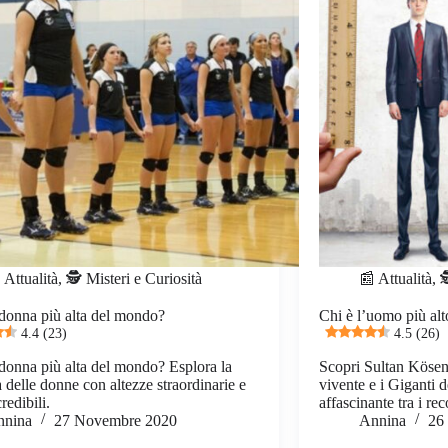
 Attualità
,
🕵️ Misteri e Curiosità
📰 Attualità
,

 donna più alta del mondo?
Chi è l’uomo più al
4.4 (23)
4.5 (26)
 donna più alta del mondo? Esplora la
Scopri Sultan Kösen
a delle donne con altezze straordinarie e
vivente e i Giganti 
credibili.
affascinante tra i re
nnina
27 Novembre 2020
Annina
26