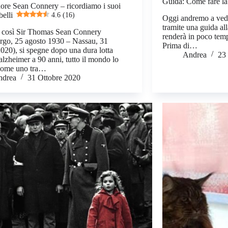
Guida: Come fare la 
re Sean Connery – ricordiamo i suoi
belli
4.6 (16)
Oggi andremo a vede
tramite una guida alla
a così Sir Thomas Sean Connery
renderà in poco tempo
rgo, 25 agosto 1930 – Nassau, 31
Prima di…
2020), si spegne dopo una dura lotta
Andrea
23
’alzheimer a 90 anni, tutto il mondo lo
 come uno tra…
ndrea
31 Ottobre 2020