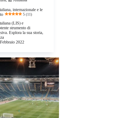
taliana, internazionale e le
to
5 (11)
taliana (LIS) e
otente strumento di
iva. Esplora la sua storia,
nza
 Febbraio 2022