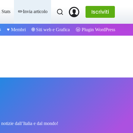
Iscriviti
 Stats
✏️Invia articolo
s
Ⓦ Plugin WordPress
♥️ Membri
🌐 Siti web e Grafica
notizie dall’Italia e dal mondo!