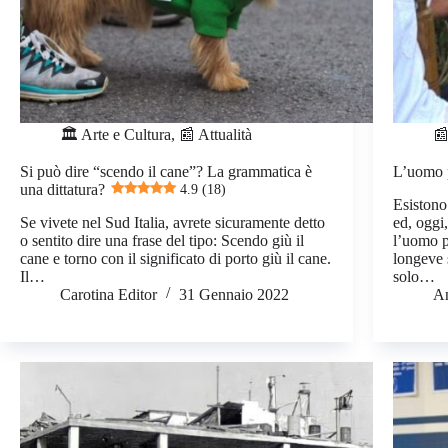
🏛️ Arte e Cultura
,
📰 Attualità
📰
Si può dire “scendo il cane”? La grammatica è
L’uomo 
una dittatura?
4.9 (18)
Esistono
Se vivete nel Sud Italia, avrete sicuramente detto
ed, oggi
o sentito dire una frase del tipo: Scendo giù il
l’uomo p
cane e torno con il significato di porto giù il cane.
longeve 
Il…
solo…
Carotina Editor
31 Gennaio 2022
A