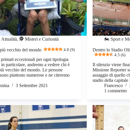
 Attualità
,
🕵️ Misteri e Curiosità
🏍️ Sport e Mo
più vecchio del mondo
4.8 (9)
Dentro lo Stadio Ol
4.3 (6)
 primati eccezionali per ogni tipologia
, in particolare, andremo a vedere chi è
Il silenzio viene fina
iù vecchio del mondo. Le persone
Missione Reporter so
sono piuttosto numerose e ne citeremo
assaggio di quello ch
stadio della capital
nnina
3 Settembre 2021
Francesco
1 commento