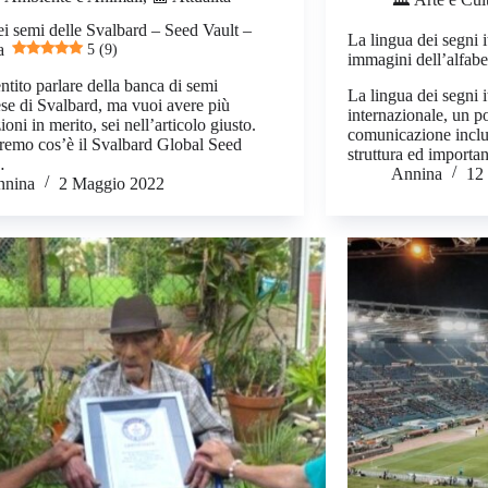
i semi delle Svalbard – Seed Vault –
La lingua dei segni i
a
5 (9)
immagini dell’alfabe
ntito parlare della banca di semi
La lingua dei segni i
se di Svalbard, ma vuoi avere più
internazionale, un p
oni in merito, sei nell’articolo giusto.
comunicazione inclus
remo cos’è il Svalbard Global Seed
struttura ed importa
…
Annina
12
nnina
2 Maggio 2022